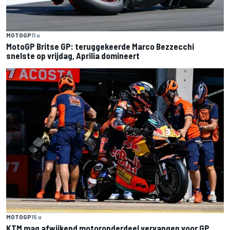
MOTOGP
11 u
MotoGP Britse GP: teruggekeerde Marco Bezzecchi
snelste op vrijdag, Aprilia domineert
MOTOGP
15 u
KTM mag afwijkend motoronderdeel vervangen voor GP