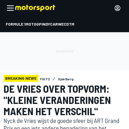
FORMULE 1
MOTOGP
INDYCAR
WEC
DTM
BREAKING NEWS
FIA F2
Spielberg
DE VRIES OVER TOPVORM:
"KLEINE VERANDERINGEN
MAKEN HET VERSCHIL"
Nyck de Vries wijst de goede sfeer bij ART Grand
Prix en een iets andere benadering van het