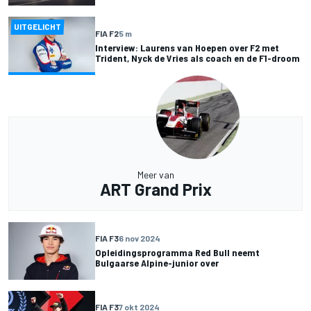
UITGELICHT
FIA F2
5 m
Interview: Laurens van Hoepen over F2 met
Trident, Nyck de Vries als coach en de F1-droom
Meer van
ART Grand Prix
FIA F3
6 nov 2024
Opleidingsprogramma Red Bull neemt
Bulgaarse Alpine-junior over
FIA F3
7 okt 2024