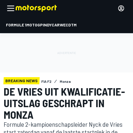
FORMULE 1
MOTOGP
INDYCAR
WEC
DTM
BREAKING NEWS
FIA F2
Monza
DE VRIES UIT KWALIFICATIE-
UITSLAG GESCHRAPT IN
MONZA
Formule 2-kampioenschapsleider Nyck de Vries
start zaterdag vanaf de laatste startplek in de