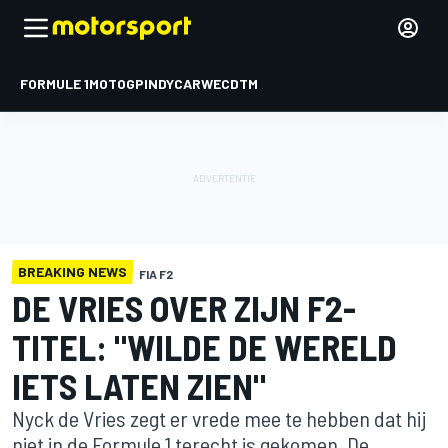
FORMULE 1
MOTOGP
INDYCAR
WEC
DTM
BREAKING NEWS
FIA F2
DE VRIES OVER ZIJN F2-
TITEL: "WILDE DE WERELD
IETS LATEN ZIEN"
Nyck de Vries zegt er vrede mee te hebben dat hij
niet in de Formule 1 terecht is gekomen. De