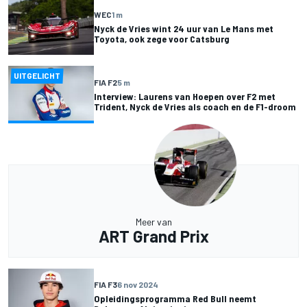
WEC
1 m
Nyck de Vries wint 24 uur van Le Mans met
Toyota, ook zege voor Catsburg
UITGELICHT
FIA F2
5 m
Interview: Laurens van Hoepen over F2 met
Trident, Nyck de Vries als coach en de F1-droom
Meer van
ART Grand Prix
FIA F3
6 nov 2024
Opleidingsprogramma Red Bull neemt