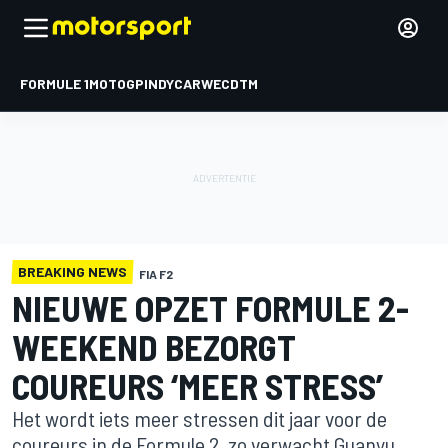
FORMULE 1
MOTOGP
INDYCAR
WEC
DTM
BREAKING NEWS
FIA F2
NIEUWE OPZET FORMULE 2-
WEEKEND BEZORGT
COUREURS ‘MEER STRESS’
Het wordt iets meer stressen dit jaar voor de
coureurs in de Formule 2, zo verwacht Guanyu