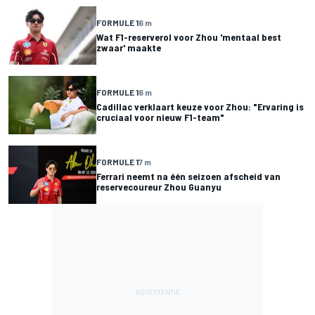
FORMULE 1
6 m
Wat F1-reserverol voor Zhou 'mentaal best
zwaar' maakte
FORMULE 1
6 m
Cadillac verklaart keuze voor Zhou: "Ervaring is
cruciaal voor nieuw F1-team"
FORMULE 1
7 m
Ferrari neemt na één seizoen afscheid van
reservecoureur Zhou Guanyu