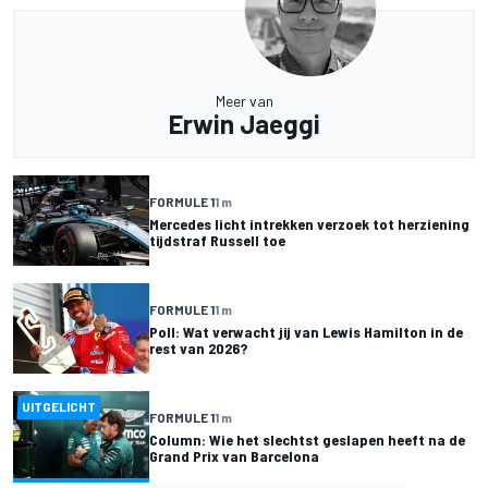
Meer van
Erwin Jaeggi
FORMULE 1
1 m
Mercedes licht intrekken verzoek tot herziening
tijdstraf Russell toe
FORMULE 1
1 m
Poll: Wat verwacht jij van Lewis Hamilton in de
rest van 2026?
UITGELICHT
FORMULE 1
1 m
Column: Wie het slechtst geslapen heeft na de
Grand Prix van Barcelona