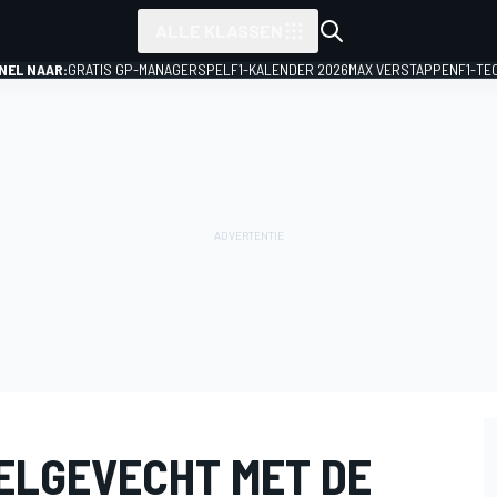
ALLE KLASSEN
NEL NAAR:
GRATIS GP-MANAGERSPEL
F1-KALENDER 2026
MAX VERSTAPPEN
F1-TE
TELGEVECHT MET DE