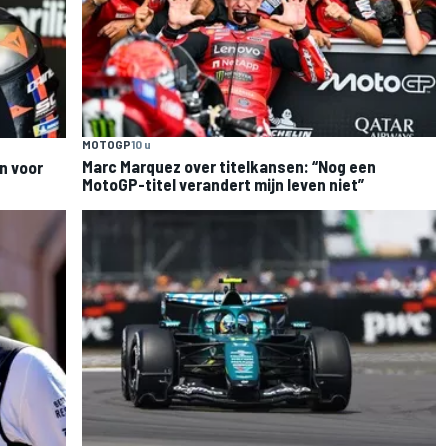
MOTOGP
10 u
Marc Marquez over titelkansen: “Nog een
n voor
MotoGP-titel verandert mijn leven niet”