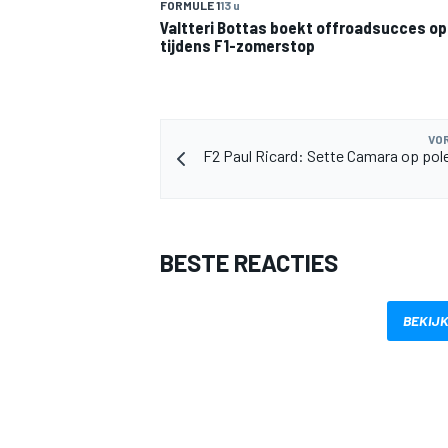
FORMULE 1
13 u
Valtteri Bottas boekt offroadsucces op 
tijdens F1-zomerstop
VOR
F2 Paul Ricard: Sette Camara op pole
MEER RACEKLASSEN
BESTE REACTIES
BEKIJK