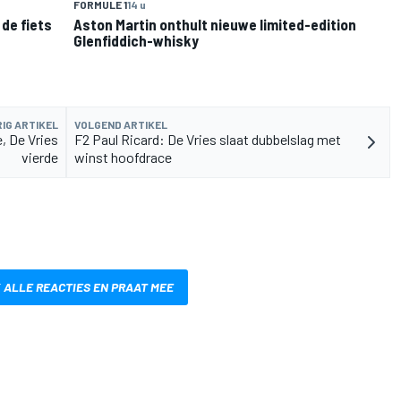
FORMULE 1
14 u
de fiets
Aston Martin onthult nieuwe limited-edition
Glenfiddich-whisky
IG ARTIKEL
VOLGEND ARTIKEL
, De Vries
F2 Paul Ricard: De Vries slaat dubbelslag met
vierde
winst hoofdrace
 ALLE REACTIES EN PRAAT MEE