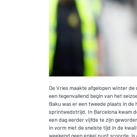
INDYCAR
De Vries maakte afgelopen winter de 
een tegenvallend begin van het seizo
Baku was er een tweede plaats in de h
sprintwedstrijd. In Barcelona kwam de
WEC
DTM
een dag eerder vijfde te zijn geworde
in vorm met de snelste tijd in de kwal
weekend geen enkel punt scoorde, is