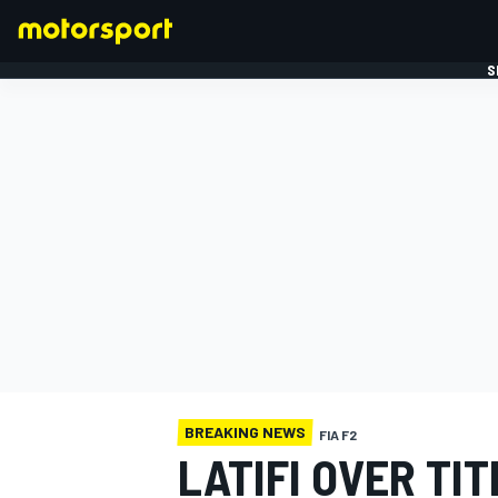
S
FORMULE 1
BREAKING NEWS
FIA F2
LATIFI OVER TI