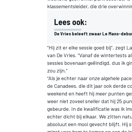
klassementsleider, die drie overwinn
Lees ook:
De Vries beleeft zwaar Le Mans-debuu
“Hij zit er elke sessie goed bij”, zegt 
van De Vries. “Vanaf de wintertests al 
sessies bovenaan geëindigd, dus ik gin
zou zijn.”
“Als je echter naar onze algehele pace
de Canadees, die dit jaar ook derde co
weekend en heeft hij meer punten ges
weer niet zoveel sneller dat hij 25 p
gebeurde. In de kwalificatie was ik 
echter dicht bij elkaar. We zitten nat
absoluut een mooi gevecht blijft. Hij s
minst voor hem te komen en aan de lei