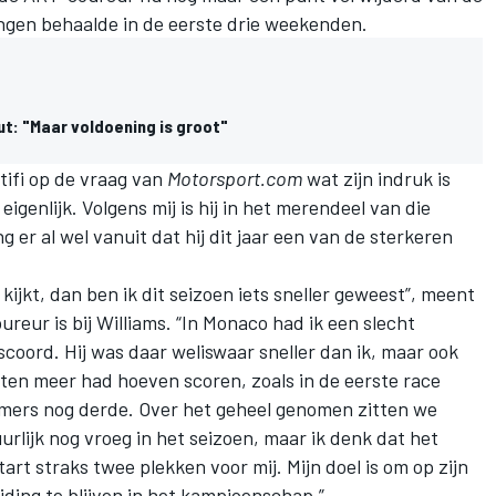
ingen behaalde in de eerste drie weekenden.
t: "Maar voldoening is groot"
Latifi op de vraag van
Motorsport.com
wat zijn indruk is
eigenlijk. Volgens mij is hij in het merendeel van die
g er al wel vanuit dat hij dit jaar een van de sterkeren
 kijkt, dan ben ik dit seizoen iets sneller geweest”, meent
ureur is bij Williams. “In Monaco had ik een slecht
coord. Hij was daar weliswaar sneller dan ik, maar ook
unten meer had hoeven scoren, zoals in de eerste race
immers nog derde. Over het geheel genomen zitten we
uurlijk nog vroeg in het seizoen, maar ik denk dat het
tart straks twee plekken voor mij. Mijn doel is om op zijn
ding te blijven in het kampioenschap.”