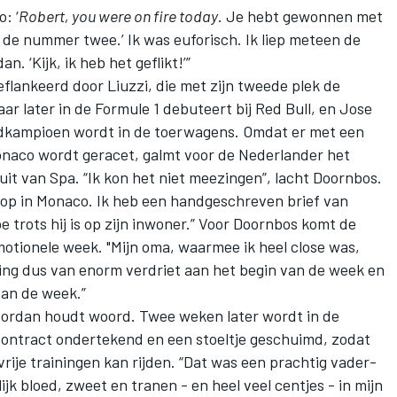
: ‘
Robert, you were on fire today
. Je hebt gewonnen met
 de nummer twee.’ Ik was euforisch. Ik liep meteen de
. ‘Kijk, ik heb het geflikt!’”
lankeerd door Liuzzi, die met zijn tweede plek de
aar later in de Formule 1 debuteert bij
Red Bull
, en Jose
eldkampioen wordt in de toerwagens. Omdat er met een
onaco wordt geracet, galmt voor de Nederlander het
uit van Spa. “Ik kon het niet meezingen”, lacht Doornbos.
s op in Monaco. Ik heb een handgeschreven brief van
e trots hij is op zijn inwoner.” Voor Doornbos komt de
otionele week. "Mijn oma, waarmee ik heel close was,
ing dus van enorm verdriet aan het begin van de week en
van de week.”
Jordan houdt woord. Twee weken later wordt in de
contract ondertekend en een stoeltje geschuimd, zodat
vrije trainingen kan rijden. “Dat was een prachtig vader-
k bloed, zweet en tranen - en heel veel centjes - in mijn