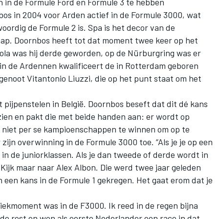
n in de Formule Ford en Formule 3 te hebben
bos
in 2004 voor Arden actief in de Formule 3000, wat
oordig de Formule 2 is. Spa is het decor van de
hap. Doornbos heeft tot dat moment twee keer op het
mola was hij derde geworden, op de Nürburgring was er
 in de Ardennen kwalificeert de in Rotterdam geboren
enoot Vitantonio Liuzzi, die op het punt staat om het
t pijpenstelen in België. Doornbos beseft dat dit dé kans
 zien en pakt die met beide handen aan: er wordt op
 niet per se kampioenschappen te winnen om op te
 zijn overwinning in de Formule 3000 toe. “Als je je op een
t in de juniorklassen. Als je dan tweede of derde wordt in
 Kijk maar naar
Alex Albon
. Die werd twee jaar geleden
 een kans in de Formule 1 gekregen. Het gaat erom dat je
piekmoment was in de F3000. Ik reed in de regen bijna
e rest en won als eerste Nederlander een race in dat