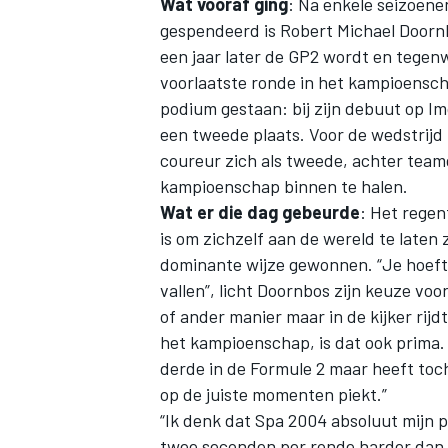
Wat vooraf ging
: Na enkele seizoene
gespendeerd is
Robert Michael Doorn
een jaar later de GP2 wordt en tegenw
voorlaatste ronde in het kampioensc
podium gestaan: bij zijn debuut op I
een tweede plaats. Voor de wedstrijd
coureur zich als tweede, achter teamg
kampioenschap binnen te halen.
Wat er die dag gebeurde
: Het regen
is om zichzelf aan de wereld te laten
dominante wijze gewonnen. “Je hoeft
vallen”, licht Doornbos zijn keuze voor
of ander manier maar in de kijker rijd
het kampioenschap, is dat ook prima.
derde in de Formule 2 maar heeft toch
op de juiste momenten piekt.”
“Ik denk dat Spa 2004 absoluut mijn 
twee seconden per ronde harder dan d