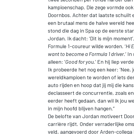
kampioenschap. Die zege vormde ook
Doornbos. Achter dat laatste schuilt e
een brutaal mens de halve wereld heeft
stond die dag in Spa op de eerste sta
Jordan. Ik dacht: ‘Dit is mijn moment’
Formule 1-coureur wilde worden. ‘
Hi 
want to become a Formula 1 driver
.’ I
alleen: ‘
Good for you
.’ En hij liep ver
Ik probeerde het nog een keer: ‘Nee, je
wereldkampioen te worden of iets derg
auto rijden en hoop dat jij mij die kans
declasseert de concurrentie, zoals e
eerder heeft gedaan, dan wil ik jou we
in mijn hoofd blijven hangen.”
De belofte van Jordan motiveert Doorn
carrière rijdt. Onder verraderlijke om
veld, aangevoerd door Arden-collega 