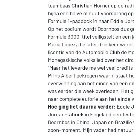
teambaas
Christian Horner
op de radio
bijna een halve minuut voorsprong op
Formule 1-paddock in naar Eddie Jordan
Op het podium wordt Doornbos dus gef
Formule 3000-titel veiligstelt en een j
Maria Lopez, die later drie keer wer
licentie van de Automobile Club de M
Monegaskische volkslied over het circ
“Maar het leverde me wel veel credit
Prins Albert gekregen waarin staat ho
overwinning aan het einde van een em
was eerder die week overleden. Het g
naar complete euforie aan het einde 
Hoe ging het daarna verder
: Eddie 
Jordan-fabriek in Engeland een test
Doornbos in China, Japan en Brazilië 
zoon-moment. Mijn vader had natuurlij