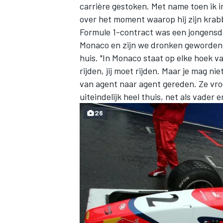
carrière gestoken. Met name toen ik 
over het moment waarop hij zijn krab
Formule 1-contract was een jongensd
Monaco en zijn we dronken geworden."
huis. "In Monaco staat op elke hoek va
rijden, jij moet rijden. Maar je mag nie
van agent naar agent gereden. Ze vroe
MEER RACEKLASSEN
uiteindelijk heel thuis, net als vader
26