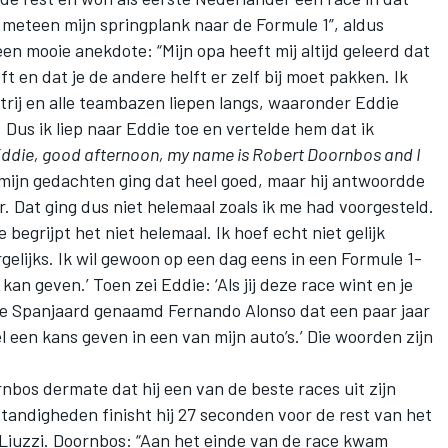
 meteen mijn springplank naar de
Formule 1
”, aldus
en mooie anekdote: “Mijn opa heeft mij altijd geleerd dat
 en dat je de andere helft er zelf bij moet pakken. Ik
rtrij en alle teambazen liepen langs, waaronder Eddie
. Dus ik liep naar Eddie toe en vertelde hem dat ik
Eddie, good afternoon, my name is Robert Doornbos and I
n mijn gedachten ging dat heel goed, maar hij antwoordde
der. Dat ging dus niet helemaal zoals ik me had voorgesteld.
 begrijpt het niet helemaal. Ik hoef echt niet gelijk
elijks. Ik wil gewoon op een dag eens in een Formule 1-
 kan geven.’ Toen zei Eddie: ‘Als jij deze race wint en je
ne Spanjaard genaamd Fernando Alonso dat een paar jaar
l een kans geven in een van mijn auto’s.’ Die woorden zijn
bos dermate dat hij een van de beste races uit zijn
standigheden finisht hij 27 seconden voor de rest van het
Liuzzi. Doornbos: “Aan het einde van de race kwam