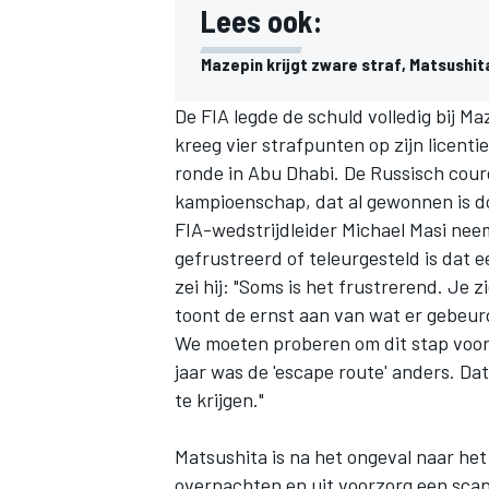
Lees ook:
Mazepin krijgt zware straf, Matsushita 
De FIA legde de schuld volledig bij Ma
kreeg vier strafpunten op zijn licenti
ronde in Abu Dhabi. De Russisch cour
kampioenschap
, dat al gewonnen is 
FIA-wedstrijdleider Michael Masi neemt
gefrustreerd of teleurgesteld is dat 
zei hij: "Soms is het frustrerend. Je z
toont de ernst aan van wat er gebeur
We moeten proberen om dit stap voor 
jaar was de 'escape route' anders. Da
te krijgen."
Matsushita is na het ongeval naar het
overnachten en uit voorzorg een sca