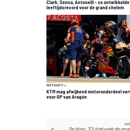
Clark, Senna, Antonelli – zo ontwikkelde
leeftijdsrecord voor de grand chelem
MOTOGP
17 u
KTM mag afwijkend motoronderdeel ve
voor GP van Aragón
VOR
De Vries: "F2-titel voelt als re