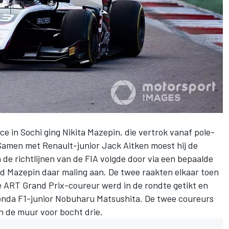
ace in Sochi ging
Nikita Mazepin
, die vertrok vanaf pole-
. Samen met Renault-junior
Jack Aitken
moest hij de
de richtlijnen van de FIA volgde door via een bepaalde
ad Mazepin daar maling aan. De twee raakten elkaar toen
 ART Grand Prix-coureur werd in de rondte getikt en
onda F1-junior
Nobuharu Matsushita
. De twee coureurs
n de muur voor bocht drie.