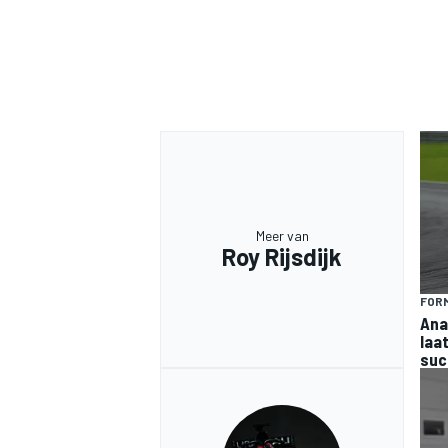
Meer van
Roy Rijsdijk
FORM
Ana
laa
suc