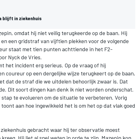
blijft in ziekenhuis
zepin, omdat hij niet veilig terugkeerde op de baan. Hij
e en een gridstraf van vijftien plekken voor de volgende
eur staat met tien punten
achttiende in het F2-
door
Nyck de Vries.
 het incident erg serieus. Op de vraag of hij
een coureur op een dergelijke wijze terugkeert op de baan,
iet dat de straf die we uitdelen behoorlijk zwaar is. Dat
de. Dit soort dingen kan denk ik niet worden onderschat.
stap te evolueren om de situatie te verbeteren. Vorig
t toont aan hoe ingewikkeld het is om het op dat vlak goed
 ziekenhuis gebracht waar hij ter observatie moest
n kreeg.
Hij liet al snel weten in orde te zijn
. Mazepin kon