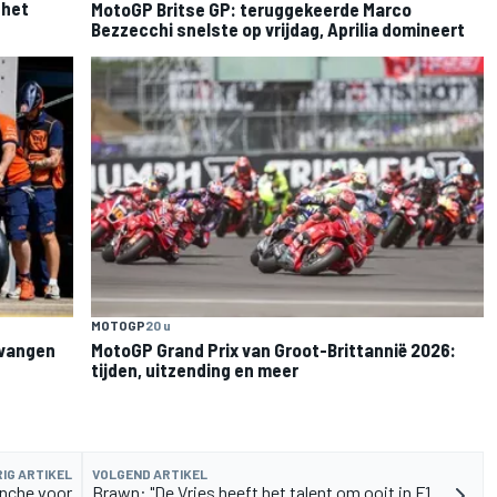
 het
MotoGP Britse GP: teruggekeerde Marco
Bezzecchi snelste op vrijdag, Aprilia domineert
MOTOGP
20 u
rvangen
MotoGP Grand Prix van Groot-Brittannië 2026:
tijden, uitzending en meer
IG ARTIKEL
VOLGEND ARTIKEL
vanche voor
Brawn: "De Vries heeft het talent om ooit in F1