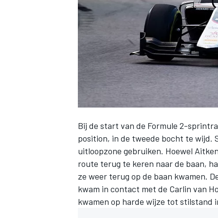
INDYCAR
Bij de start van de Formule 2-sprintr
position, in de tweede bocht te wijd
uitloopzone gebruiken. Hoewel Aitken 
route terug te keren naar de baan, h
ze weer terug op de baan kwamen. De
WEC
DTM
kwam in contact met de Carlin van H
kwamen op harde wijze tot stilstand i