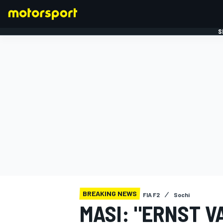
S
FORMULE 1
BREAKING NEWS
FIA F2
Sochi
MASI: "ERNST V