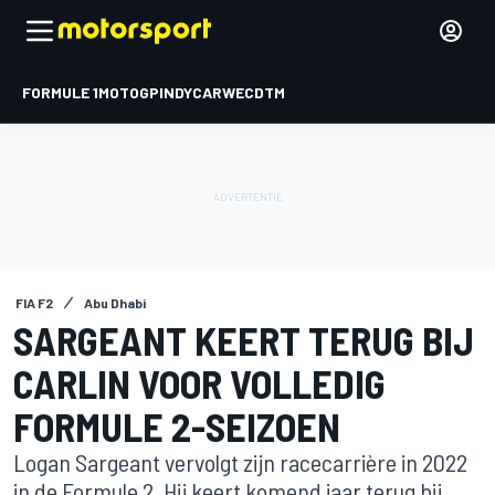
FORMULE 1
MOTOGP
INDYCAR
WEC
DTM
FIA F2
Abu Dhabi
SARGEANT KEERT TERUG BIJ
CARLIN VOOR VOLLEDIG
FORMULE 2-SEIZOEN
Logan Sargeant vervolgt zijn racecarrière in 2022
in de Formule 2. Hij keert komend jaar terug bij