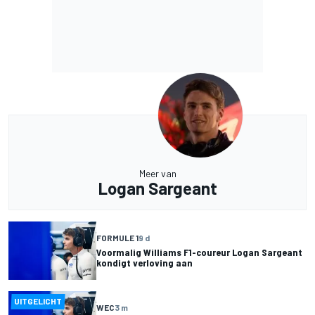
Meer van
Logan Sargeant
FORMULE 1
9 d
Voormalig Williams F1-coureur Logan Sargeant
kondigt verloving aan
UITGELICHT
WEC
3 m