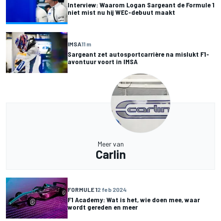
Interview: Waarom Logan Sargeant de Formule 1
niet mist nu hij WEC-debuut maakt
IMSA
11 m
Sargeant zet autosportcarrière na mislukt F1-
avontuur voort in IMSA
Meer van
Carlin
FORMULE 1
2 feb 2024
F1 Academy: Wat is het, wie doen mee, waar
wordt gereden en meer