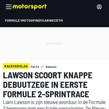
FORMULE 1
MOTOGP
INDYCAR
WEC
DTM
RACEVERSLAG
FIA F2
Bahrein
LAWSON SCOORT KNAPPE
DEBUUTZEGE IN EERSTE
FORMULE 2-SPRINTRACE
Liam Lawson is zijn nieuwe avontuur in de Formule
2 begonnen met een fraaie overwinning. De Nieuw-