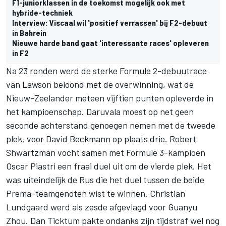
F1-juniorklassen in de toekomst mogelijk ook met
hybride-techniek
Interview: Viscaal wil 'positief verrassen' bij F2-debuut
in Bahrein
Nieuwe harde band gaat 'interessante races' opleveren
in F2
Na 23 ronden werd de sterke Formule 2-debuutrace
van Lawson beloond met de overwinning, wat de
Nieuw-Zeelander meteen vijftien punten opleverde in
het kampioenschap. Daruvala moest op net geen
seconde achterstand genoegen nemen met de tweede
plek, voor David Beckmann op plaats drie. Robert
Shwartzman vocht samen met Formule 3-kampioen
Oscar Piastri een fraai duel uit om de vierde plek. Het
was uiteindelijk de Rus die het duel tussen de beide
Prema-teamgenoten wist te winnen. Christian
Lundgaard werd als zesde afgevlagd voor Guanyu
Zhou. Dan Ticktum pakte ondanks zijn tijdstraf wel nog