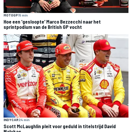
MOTOGP
15 min
Hoe een 'gesloopte' Marco Bezzecchi naar het
sprintpodium van de British GP vocht
INDYCAR
24 min
Scott McLaughlin pleit voor geduld in titelstrijd David
Malukas