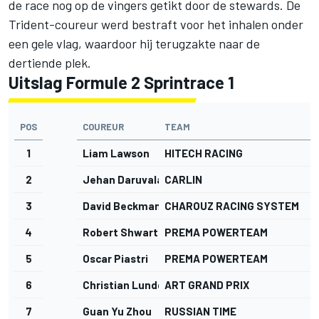
de race nog op de vingers getikt door de stewards. De
Trident-coureur werd bestraft voor het inhalen onder
een gele vlag, waardoor hij terugzakte naar de
dertiende plek.
Uitslag Formule 2 Sprintrace 1
POS
COUREUR
TEAM
R
1
Liam Lawson
HITECH RACING
2
Jehan Daruvala
CARLIN
3
David Beckmann
CHAROUZ RACING SYSTEM
4
Robert Shwartzman
PREMA POWERTEAM
5
Oscar Piastri
PREMA POWERTEAM
6
Christian Lundgaard
ART GRAND PRIX
7
Guan Yu Zhou
RUSSIAN TIME