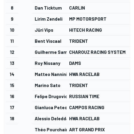
8
Dan Ticktum
CARLIN
9
Lirim Zendeli
MP MOTORSPORT
10
Jüri Vips
HITECH RACING
11
Bent Viscaal
TRIDENT
12
Guilherme Samaia
CHAROUZ RACING SYSTEM
13
Roy Nissany
DAMS
14
Matteo Nannini
HWA RACELAB
15
Marino Sato
TRIDENT
16
Felipe Drugovich
RUSSIAN TIME
17
Gianluca Petecof
CAMPOS RACING
18
Alessio Deledda
HWA RACELAB
Théo Pourchaire
ART GRAND PRIX