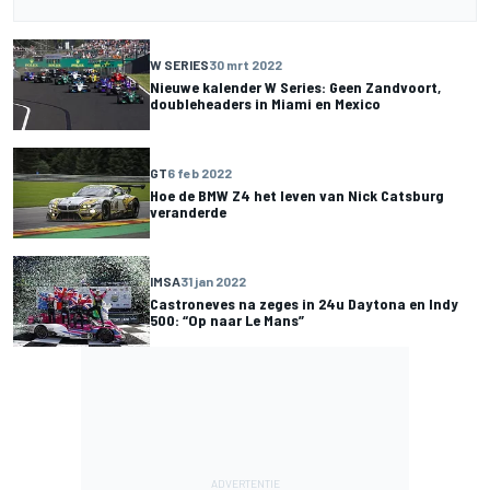
W SERIES
30 mrt 2022
Nieuwe kalender W Series: Geen Zandvoort,
doubleheaders in Miami en Mexico
GT
6 feb 2022
Hoe de BMW Z4 het leven van Nick Catsburg
veranderde
IMSA
31 jan 2022
Castroneves na zeges in 24u Daytona en Indy
500: “Op naar Le Mans”