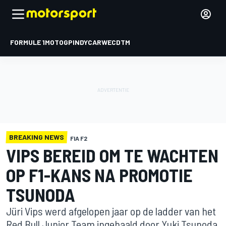
FORMULE 1
MOTOGP
INDYCAR
WEC
DTM
BREAKING NEWS
FIA F2
VIPS BEREID OM TE WACHTEN
OP F1-KANS NA PROMOTIE
TSUNODA
Jüri Vips werd afgelopen jaar op de ladder van het
Red Bull Junior Team ingehaald door Yuki Tsunoda,