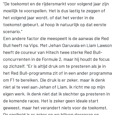
“De toekomst en de rijdersmarkt voor volgend jaar zijn
moeilijk te voorspellen. Het is dus lastig te zeggen of
het volgend jaar wordt, of dat het verder in de
toekomst gebeurt, al hoop ik natuurlijk op dat eerste
scenario.”
Een andere factor die meespeelt is de aanwas die Red
Bull heeft na Vips. Met
Jehan Daruvala
en
Liam Lawson
heeft de coureur van Hitech twee sterke Red Bull-
concurrenten in de Formule 2, maar hij houdt de focus
op zichzelf. “Er is altijd druk om te presteren als je in
het Red Bull-programma zit of in een ander programma
om F1 te bereiken. Die druk is er zeker, maar ik denk
niet al te veel aan Jehan of Liam, ik richt me op mijn
eigen werk. Ik denk niet dat ik slechter ga presteren in
de komende races. Het is zeker geen ideale start
geweest, maar het verandert niets voor de toekomst.
De snelheid is er zeker en we blijven doorgaan en