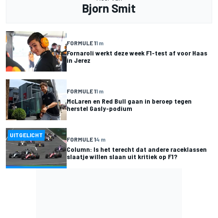
Bjorn Smit
FORMULE 1
1 m
Fornaroli werkt deze week F1-test af voor Haas
in Jerez
FORMULE 1
1 m
McLaren en Red Bull gaan in beroep tegen
herstel Gasly-podium
UITGELICHT
FORMULE 1
4 m
Column: Is het terecht dat andere raceklassen
slaatje willen slaan uit kritiek op F1?