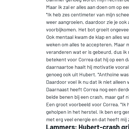
Maar ik zal er alles aan doen om op e
"Ik heb zes centimeter van mijn sche
weer aangroeien, daardoor zie je ook 
voorbijkomen. Het bot groeit ongeveer
Ook mentaal kwam de klap en alles wa
weken om alles te accepteren. Maar m
veranderen wat er is gebeurd, dus ik 
betekent voor Correa dat hij op een d
daarnaartoe haalt hij motivatie voora
genoeg ook uit Hubert. "Anthoine was e
Daardoor voel ik nu dat ik niet allee
Daarnaast heeft Correa nog een derde 
beide benen bij een crash, maar gaf ni
Een groot voorbeeld voor Correa. "Ik 
geholpen in het herstel. Ik ben erg ge
met erg veel energie en dat heeft mij
Lammers: Hubert-crash gri