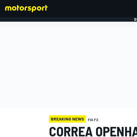
S
FORMULE 1
BREAKING NEWS
FIA F2
CORREA OPENHA