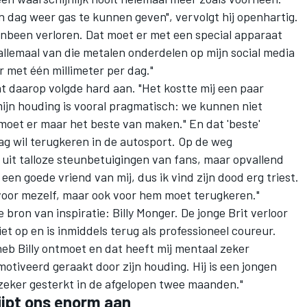
en dag weer gas te kunnen geven", vervolgt hij openhartig.
enbeen verloren. Dat moet er met een special apparaat
allemaal van die metalen onderdelen op mijn social media
 met één millimeter per dag."
t daarop volgde hard aan. "Het kostte mij een paar
ijn houding is vooral pragmatisch: we kunnen niet
moet er maar het beste van maken." En dat 'beste'
ag wil terugkeren in de autosport. Op de weg
l uit talloze steunbetuigingen van fans, maar opvallend
en goede vriend van mij, dus ik vind zijn dood erg triest.
n voor mezelf, maar ook voor hem moet terugkeren."
bron van inspiratie: Billy Monger. De jonge Brit verloor
et op en is inmiddels terug als professioneel coureur.
heb Billy ontmoet en dat heeft mij mentaal zeker
motiveerd geraakt door zijn houding. Hij is een jongen
 zeker gesterkt in de afgelopen twee maanden."
jpt ons enorm aan