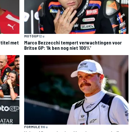
MOTOGP
12 u
-titel met
Marco Bezzecchi tempert verwachtingen voor
Britse GP: ‘Ik ben nog niet 100%’
FORMULE 1
16 u