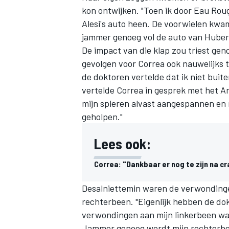
kon ontwijken. "Toen ik door Eau Roug
Alesi
's auto heen. De voorwielen kwa
jammer genoeg vol de auto van Hubert
De impact van die klap zou triest genoe
gevolgen voor Correa ook nauwelijks 
de doktoren vertelde dat ik niet buit
vertelde
Correa
in gesprek met het A
mijn spieren alvast aangespannen en
geholpen."
Lees ook:
Correa: "Dankbaar er nog te zijn na c
Desalniettemin waren de verwondingen 
rechterbeen. "Eigenlijk hebben de d
verwondingen aan mijn linkerbeen wa
Jammer genoeg wordt mijn rechterbee