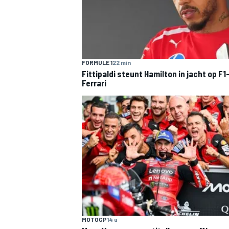
FORMULE 1
22 min
Fittipaldi steunt Hamilton in jacht op F1
Ferrari
MEER RACEKLASSEN
MOTOGP
14 u