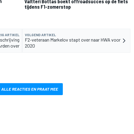
n
Valtteri Bottas boekt offroadsucces op de fiets
tijdens F1-zomerstop
IG ARTIKEL
VOLGEND ARTIKEL
schrijving
F2-veteraan Markelov stapt over naar HWA voor
Arden over
2020
 ALLE REACTIES EN PRAAT MEE