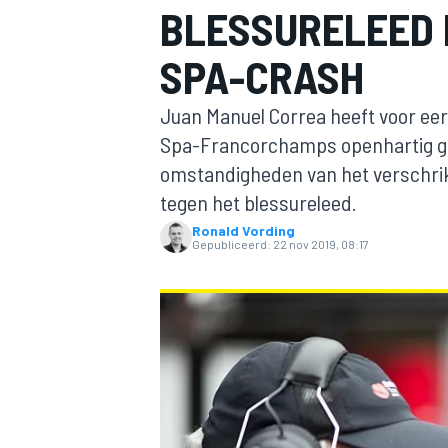
BLESSURELEED 
SPA-CRASH
Juan Manuel Correa heeft voor eer
Spa-Francorchamps openhartig ge
omstandigheden van het verschrik
tegen het blessureleed.
MOTOGP
Ronald Vording
Gepubliceerd:
22 nov 2019, 08:17