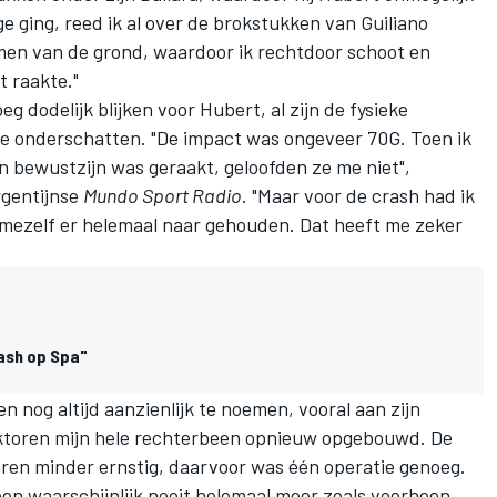
e ging, reed ik al over de brokstukken van
Guiliano
men van de grond, waardoor ik rechtdoor schoot en
 raakte."
g dodelijk blijken voor Hubert, al zijn de fysieke
te onderschatten. "De impact was ongeveer 70G. Toen ik
en bewustzijn was geraakt, geloofden ze me niet",
rgentijnse
Mundo Sport Radio
. "Maar voor de crash had ik
 mezelf er helemaal naar gehouden. Dat heeft me zeker
rash op Spa"
nog altijd aanzienlijk te noemen, vooral aan zijn
oktoren mijn hele rechterbeen opnieuw opgebouwd. De
ren minder ernstig, daarvoor was één operatie genoeg.
n waarschijnlijk nooit helemaal meer zoals voorheen.