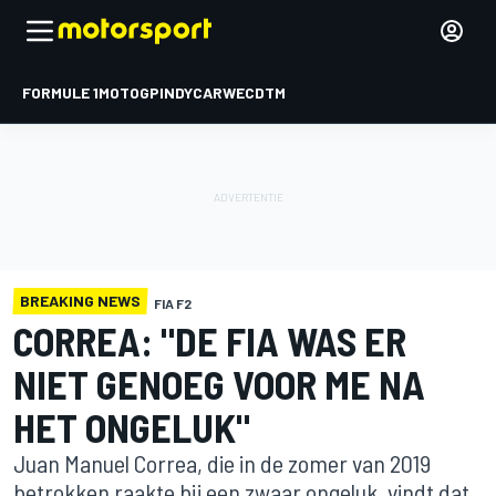
FORMULE 1
MOTOGP
INDYCAR
WEC
DTM
BREAKING NEWS
FIA F2
CORREA: "DE FIA WAS ER
NIET GENOEG VOOR ME NA
HET ONGELUK"
Juan Manuel Correa, die in de zomer van 2019
betrokken raakte bij een zwaar ongeluk, vindt dat