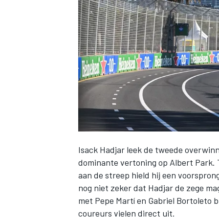
INDYCAR
Isack Hadjar
leek de tweede overwinni
dominante vertoning op Albert Park. 
aan de streep hield hij een voorspron
WEC
DTM
nog niet zeker dat Hadjar de zege m
met
Pepe Martí
en Gabriel Bortoleto b
coureurs vielen direct uit.