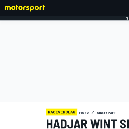
S
FORMULE 1
RACEVERSLAG
FIA F2
Albert Park
HADJAR WINT S