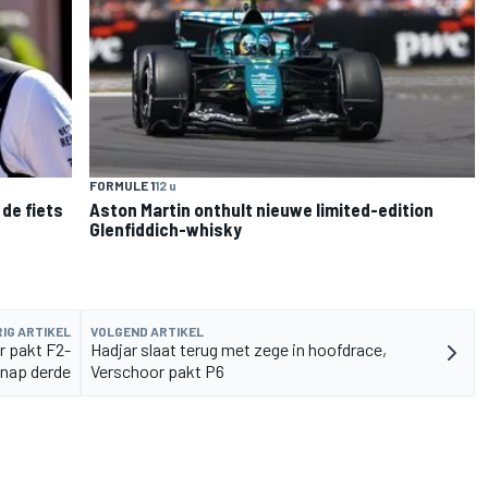
FORMULE 1
12 u
de fiets
Aston Martin onthult nieuwe limited-edition
Glenfiddich-whisky
IG ARTIKEL
VOLGEND ARTIKEL
r pakt F2-
Hadjar slaat terug met zege in hoofdrace,
knap derde
Verschoor pakt P6