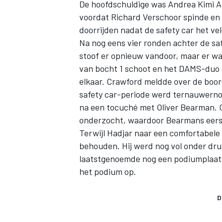
De hoofdschuldige was
Andrea Kimi A
voordat
Richard Verschoor
spinde en
doorrijden nadat de safety car het ve
Na nog eens vier ronden achter de sa
stoof er opnieuw vandoor, maar er wa
van bocht 1 schoot en het DAMS-duo
elkaar. Crawford meldde over de boor
safety car-periode werd ternauwerno
na een tocuché met
Oliver Bearman
.
onderzocht, waardoor Bearmans eerst
Terwijl Hadjar naar een comfortabele
behouden. Hij werd nog vol onder dr
laatstgenoemde nog een podiumplaats 
het podium op.
D