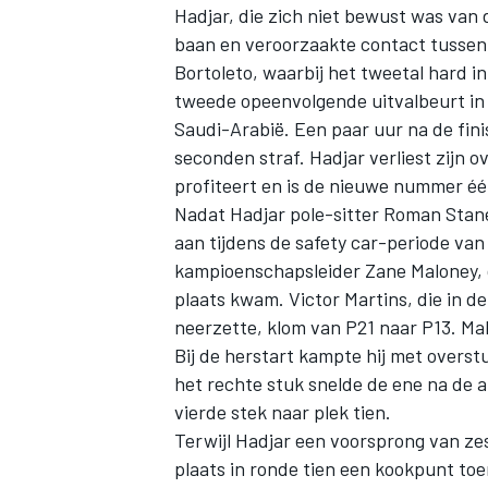
Hadjar, die zich niet bewust was van 
baan en veroorzaakte contact tussen
Bortoleto, waarbij het tweetal hard i
tweede opeenvolgende uitvalbeurt in 
Saudi-Arabië. Een paar uur na de fin
seconden straf. Hadjar verliest zijn 
profiteert en is de nieuwe nummer éé
Nadat Hadjar pole-sitter Roman Stane
aan tijdens de safety car-periode van
kampioenschapsleider
Zane Maloney
,
plaats kwam.
Victor Martins
, die in d
neerzette, klom van P21 naar P13. Ma
Bij de herstart kampte hij met overs
het rechte stuk snelde de ene na de an
vierde stek naar plek tien.
Terwijl Hadjar een voorsprong van z
plaats in ronde tien een kookpunt toe