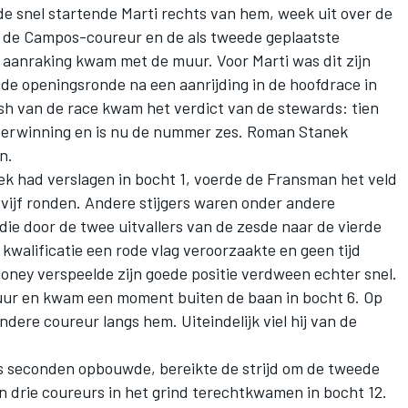
de snel startende Marti rechts van hem, week uit over de
 de Campos-coureur en de als tweede geplaatste
n aanraking kwam met de muur. Voor Marti was dit zijn
de openingsronde na een aanrijding in de hoofdrace in
ish van de race kwam het verdict van de stewards: tien
overwinning en is nu de nummer zes.
Roman Stanek
n.
k had verslagen in bocht 1, voerde de Fransman het veld
 vijf ronden. Andere stijgers waren onder andere
 die door de twee uitvallers van de zesde naar de vierde
e kwalificatie een rode vlag veroorzaakte en geen tijd
loney verspeelde zijn goede positie verdween echter snel.
tuur en kwam een moment buiten de baan in bocht 6. Op
dere coureur langs hem. Uiteindelijk viel hij van de
es seconden opbouwde, bereikte de strijd om de tweede
n drie coureurs in het grind terechtkwamen in bocht 12.