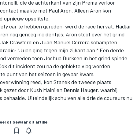
ntonelli
, die de achterkant van zijn Prema verloor
 contact maakte met
Paul Aron
. Alleen Aron kon
ld opnieuw opsplitste.
fety car te hebben gereden, werd de race hervat. Hadjar
ren nog genoeg incidentjes. Aron stoof over het grind
Jak Crawford
en Juan Manuel Correra schampten
dradio: "Juan ging tegen mijn zijkant aan!" Een derde
od vermeden toen Joshua Durksen in het grind spinde
 Ook dit incident zou na de geblokte vlag worden
e punt van het seizoen in gevaar kwam.
 overwinning reed, kon Stanek de tweede plaats
uk gezet door
Kush Maini
en
Dennis Hauger
, waarbij
behaalde. Uiteindelijk schuiven alle drie de coureurs nu
eel of bewaar dit artikel