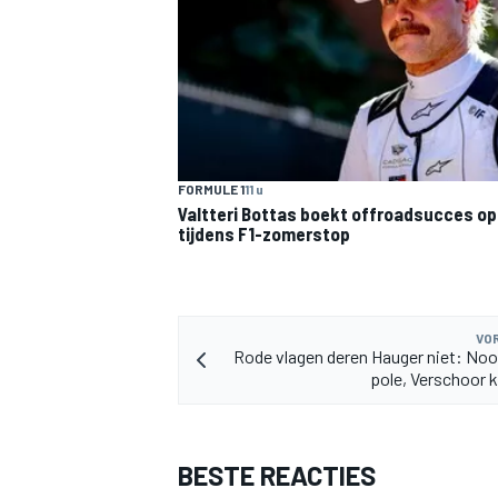
FORMULE 1
11 u
MEER RACEKLASSEN
Valtteri Bottas boekt offroadsucces op 
tijdens F1-zomerstop
VOR
Rode vlagen deren Hauger niet: Noo
pole, Verschoor 
BESTE REACTIES