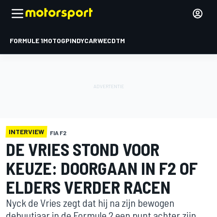
FORMULE 1
MOTOGP
INDYCAR
WEC
DTM
INTERVIEW
FIA F2
DE VRIES STOND VOOR
KEUZE: DOORGAAN IN F2 OF
ELDERS VERDER RACEN
Nyck de Vries zegt dat hij na zijn bewogen
debuutjaar in de Formule 2 een punt achter zijn