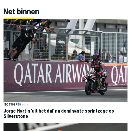
Net binnen
MOTOGP
19 min
Jorge Martin ‘uit het dal’ na dominante sprintzege op
Silverstone