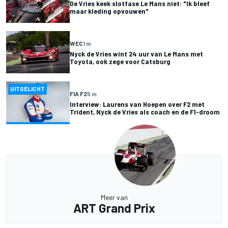
De Vries keek slotfase Le Mans niet: "Ik bleef
maar kleding opvouwen"
WEC
1 m
Nyck de Vries wint 24 uur van Le Mans met
Toyota, ook zege voor Catsburg
UITGELICHT
FIA F2
5 m
Interview: Laurens van Hoepen over F2 met
Trident, Nyck de Vries als coach en de F1-droom
Meer van
ART Grand Prix