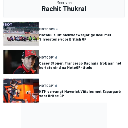
Meer van
Rachit Thukral
MOTOGP
5 u
MotoGP sluit nieuwe tweejarige deal met
Silverstone voor British GP
MOTOGP
1 d
Casey Stoner: Francesco Bagnaia trok aan het
kortste eind na MotoGP-titels
MOTOGP
1 d
KTM vervangt Maverick Viñales met Espargaró
voor Britse GP