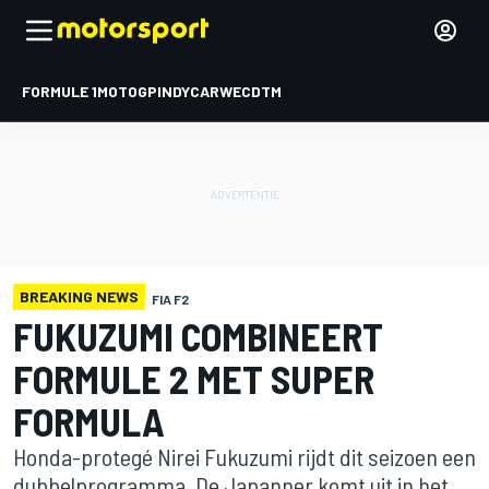
FORMULE 1
MOTOGP
INDYCAR
WEC
DTM
BREAKING NEWS
FIA F2
FUKUZUMI COMBINEERT
FORMULE 2 MET SUPER
FORMULA
Honda-protegé Nirei Fukuzumi rijdt dit seizoen een
dubbelprogramma. De Japanner komt uit in het