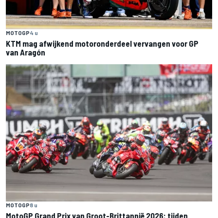
MOTOGP
4 u
KTM mag afwijkend motoronderdeel vervangen voor GP
van Aragón
MOTOGP
8 u
MotoGP Grand Prix van Groot-Brittannië 2026: tijden,