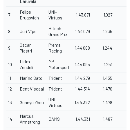
Daruvala
Felipe
UNI-
7
1.43.871
1.027
5
Drugovich
Virtuosi
Hitech
8
Juri Vips
1.44.079
1.235
3
Grand Prix
Oscar
Prema
9
1.44.088
1.244
2
Piastri
Racing
Lirim
MP
10
1.44.095
1.251
7
Zendeli
Motorsport
11
Marino Sato
Trident
1.44.279
1.435
5
12
Bent Viscaal
Trident
1.44.314
1.470
5
UNI-
13
Guanyu Zhou
1.44.322
1.478
4
Virtuosi
Marcus
14
DAMS
1.44.331
1.487
4
Armstrong