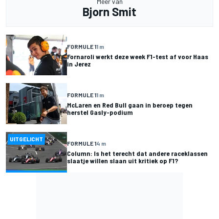
Meer van
Bjorn Smit
FORMULE 1
1 m
Fornaroli werkt deze week F1-test af voor Haas
in Jerez
FORMULE 1
1 m
McLaren en Red Bull gaan in beroep tegen
herstel Gasly-podium
UITGELICHT
FORMULE 1
4 m
Column: Is het terecht dat andere raceklassen
slaatje willen slaan uit kritiek op F1?