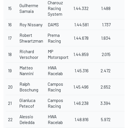
Charouz
Guilherme
15
Racing
1.44.332
1.488
4
Samaia
System
16
Roy Nissany
DAMS
1.44.581
1.737
4
Robert
Prema
17
1.44.678
1.834
2
Shwartzman
Racing
Richard
MP
18
1.44.859
2.015
7
Verschoor
Motorsport
Matteo
HWA
19
1.45.316
2.472
5
Nannini
Racelab
Ralph
Campos
20
1.45.496
2.652
4
Boschung
Racing
Gianluca
Campos
21
1.46.238
3.394
6
Petecof
Racing
Alessio
HWA
22
1.48.816
5.972
4
Deledda
Racelab