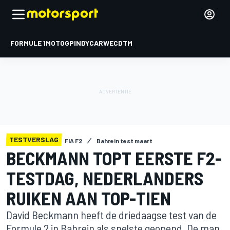
FORMULE 1
MOTOGP
INDYCAR
WEC
DTM
TESTVERSLAG
FIA F2
Bahrein test maart
BECKMANN TOPT EERSTE F2-
TESTDAG, NEDERLANDERS
RUIKEN AAN TOP-TIEN
David Beckmann heeft de driedaagse test van de
Formule 2 in Bahrein als snelste geopend. De man