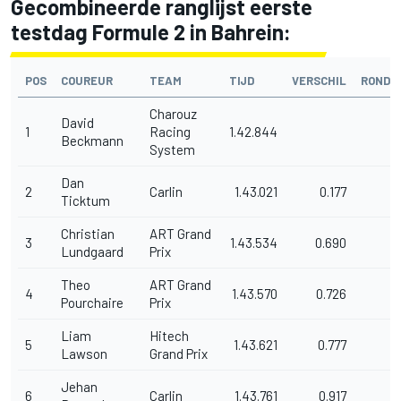
Gecombineerde ranglijst eerste
testdag Formule 2 in Bahrein:
POS
COUREUR
TEAM
TIJD
VERSCHIL
RONDE
Charouz
David
1
Racing
1.42.844
5
Beckmann
System
Dan
2
Carlin
1.43.021
0.177
3
Ticktum
Christian
ART Grand
3
1.43.534
0.690
5
Lundgaard
Prix
Theo
ART Grand
4
1.43.570
0.726
5
Pourchaire
Prix
Liam
Hitech
5
1.43.621
0.777
4
Lawson
Grand Prix
Jehan
6
Carlin
1.43.761
0.917
4