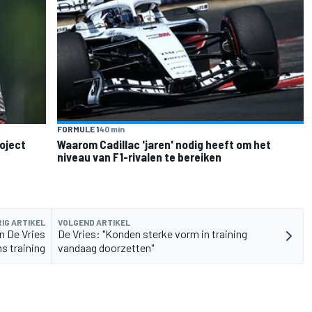
FORMULE 1
40 min
roject
Waarom Cadillac 'jaren' nodig heeft om het
niveau van F1-rivalen te bereiken
IG ARTIKEL
VOLGEND ARTIKEL
an De Vries
De Vries: "Konden sterke vorm in training
ns training
vandaag doorzetten"