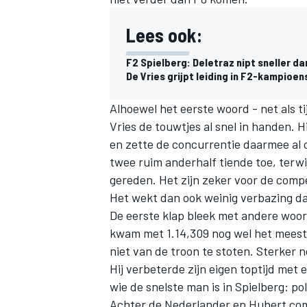
Lees ook:
F2 Spielberg: Deletraz nipt sneller dan
De Vries grijpt leiding in F2-kampioe
Alhoewel het eerste woord - net als 
Vries
de touwtjes al snel in handen. Hi
en zette de concurrentie daarmee al 
twee ruim anderhalf tiende toe, terwi
gereden. Het zijn zeker voor de compe
Het wekt dan ook weinig verbazing da
De eerste klap bleek met andere woo
kwam met 1.14,309 nog wel het meest 
niet van de troon te stoten. Sterker n
Hij verbeterde zijn eigen toptijd met 
wie de snelste man is in Spielberg: p
Achter de Nederlander en Hubert com