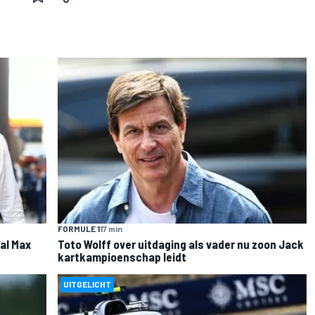
FORMULE 1
17 min
al Max
Toto Wolff over uitdaging als vader nu zoon Jack
kartkampioenschap leidt
UITGELICHT