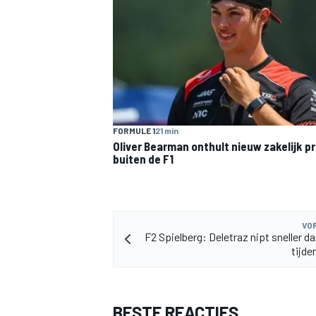
MEER RACEKLASSEN
FORMULE 1
21 min
Oliver Bearman onthult nieuw zakelijk p
buiten de F1
VOR
F2 Spielberg: Deletraz nipt sneller d
tijde
BESTE REACTIES