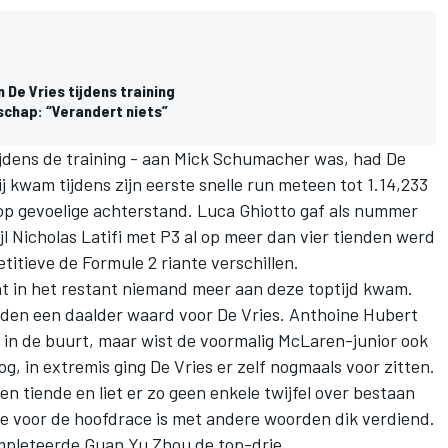
 De Vries tijdens training
nschap: “Verandert niets”
tijdens de training - aan Mick Schumacher was, had
De
j kwam tijdens zijn eerste snelle run meteen tot 1.14,233
op gevoelige achterstand. Luca Ghiotto gaf als nummer
jl Nicholas Latifi met P3 al op meer dan vier tienden werd
titieve de Formule 2 riante verschillen.
t in het restant niemand meer aan deze toptijd kwam.
rden een daalder waard voor De Vries. Anthoine Hubert
in de buurt, maar wist de voormalig McLaren-junior ook
og, in extremis ging De Vries er zelf nogmaals voor zitten.
een tiende en liet er zo geen enkele twijfel over bestaan
ole voor de hoofdrace is met andere woorden dik verdiend.
pleteerde Guan Yu Zhou de top-drie.