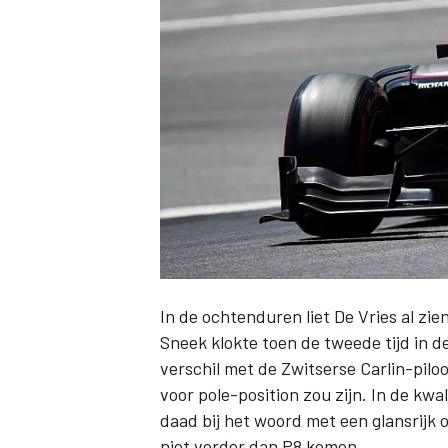
INDYCAR
In de ochtenduren liet De Vries al zi
Sneek klokte toen de tweede tijd in
de
verschil met de Zwitserse Carlin-piloo
WEC
DTM
voor pole-position zou zijn. In de kw
daad bij het woord met een glansrijk
niet verder dan P8 komen.