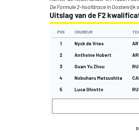
De Formule 2-hoofdrace in Oostenrijk 
Uitslag van de F2 kwalificat
POS
COUREUR
TE
1
Nyck de Vries
AR
2
Anthoine Hubert
AR
3
Guan Yu Zhou
RU
4
Nobuharu Matsushita
CA
5
Luca Ghiotto
RU
D