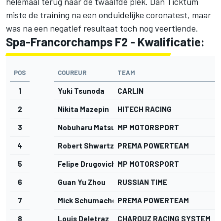
helemaal terug naar de twaalfde plek. Dan Ticktum
miste de training na een onduidelijke coronatest, maar
was na een negatief resultaat toch nog veertiende.
Spa-Francorchamps F2 - Kwalificatie:
POS
COUREUR
TEAM
1
Yuki Tsunoda
CARLIN
2
Nikita Mazepin
HITECH RACING
3
Nobuharu Matsushita
MP MOTORSPORT
4
Robert Shwartzman
PREMA POWERTEAM
5
Felipe Drugovich
MP MOTORSPORT
6
Guan Yu Zhou
RUSSIAN TIME
7
Mick Schumacher
PREMA POWERTEAM
8
Louis Deletraz
CHAROUZ RACING SYSTEM