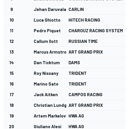
9
Jehan Daruvala
CARLIN
10
Luca Ghiotto
HITECH RACING
11
Pedro Piquet
CHAROUZ RACING SYSTEM
12
Callum Ilott
RUSSIAN TIME
13
Marcus Armstrong
ART GRAND PRIX
14
Dan Ticktum
DAMS
15
Roy Nissany
TRIDENT
16
Marino Sato
TRIDENT
17
Jack Aitken
CAMPOS RACING
18
Christian Lundgaard
ART GRAND PRIX
19
Artem Markelov
HWA AG
20
Giuliano Alesi
HWA AG