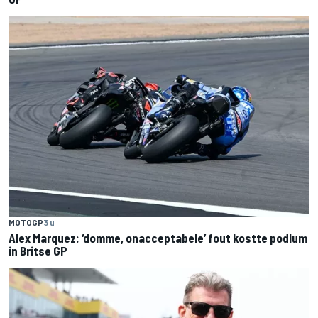
MOTOGP
3 u
Alex Marquez: ‘domme, onacceptabele’ fout kostte podium
in Britse GP