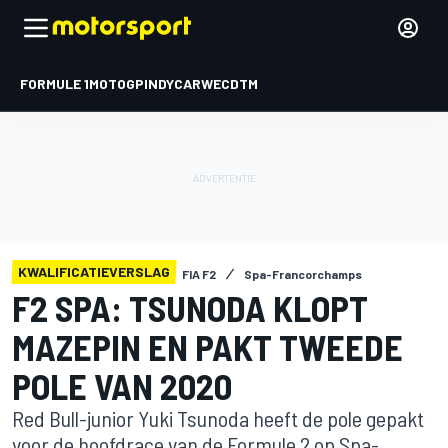
FORMULE 1
MOTOGP
INDYCAR
WEC
DTM
KWALIFICATIEVERSLAG
FIA F2
Spa-Francorchamps
F2 SPA: TSUNODA KLOPT
MAZEPIN EN PAKT TWEEDE
POLE VAN 2020
Red Bull-junior Yuki Tsunoda heeft de pole gepakt
voor de hoofdrace van de Formule 2 op Spa-