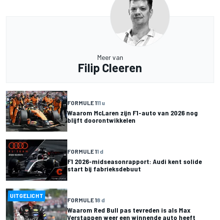
Meer van
Filip Cleeren
FORMULE 1
11 u
Waarom McLaren zijn F1-auto van 2026 nog
blijft doorontwikkelen
FORMULE 1
1 d
F1 2026-midseasonrapport: Audi kent solide
start bij fabrieksdebuut
UITGELICHT
FORMULE 1
8 d
Waarom Red Bull pas tevreden is als Max
Verstappen weer een winnende auto heeft