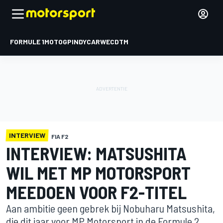
FORMULE 1
MOTOGP
INDYCAR
WEC
DTM
INTERVIEW
FIA F2
INTERVIEW: MATSUSHITA
WIL MET MP MOTORSPORT
MEEDOEN VOOR F2-TITEL
Aan ambitie geen gebrek bij Nobuharu Matsushita,
die dit jaar voor MP Motorsport in de Formule 2