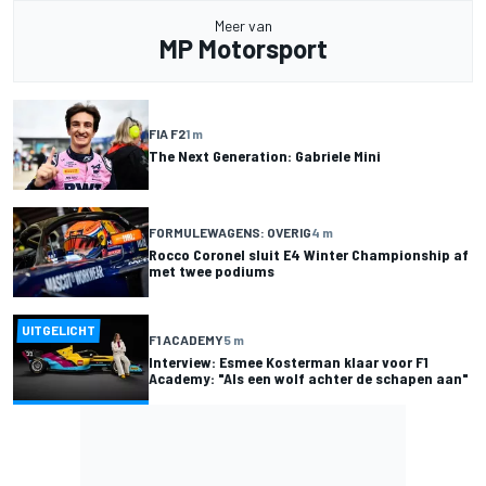
Meer van
MP Motorsport
FIA F2
1 m
The Next Generation: Gabriele Mini
FORMULEWAGENS: OVERIG
4 m
Rocco Coronel sluit E4 Winter Championship af
met twee podiums
UITGELICHT
F1 ACADEMY
5 m
Interview: Esmee Kosterman klaar voor F1
Academy: "Als een wolf achter de schapen aan"