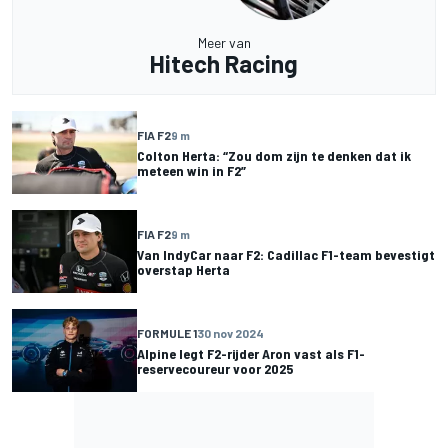
Meer van
Hitech Racing
FIA F2
9 m
Colton Herta: “Zou dom zijn te denken dat ik
meteen win in F2”
FIA F2
9 m
Van IndyCar naar F2: Cadillac F1-team bevestigt
overstap Herta
FORMULE 1
30 nov 2024
Alpine legt F2-rijder Aron vast als F1-
reservecoureur voor 2025