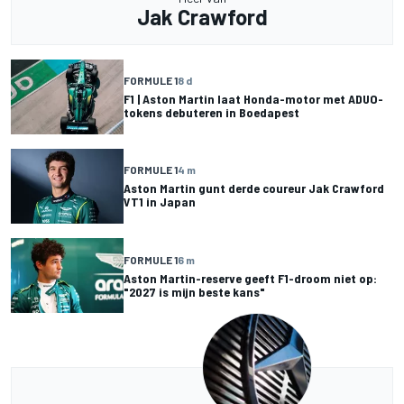
Jak Crawford
FORMULE 1
8 d
F1 | Aston Martin laat Honda-motor met ADUO-
tokens debuteren in Boedapest
FORMULE 1
4 m
Aston Martin gunt derde coureur Jak Crawford
VT1 in Japan
FORMULE 1
6 m
Aston Martin-reserve geeft F1-droom niet op:
"2027 is mijn beste kans"