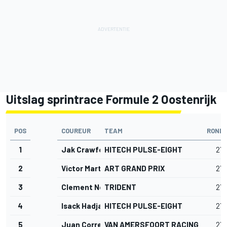
Uitslag sprintrace Formule 2 Oostenrijk
POS
COUREUR
TEAM
ROND
1
Jak Crawford
HITECH PULSE-EIGHT
27
2
Victor Martins
ART GRAND PRIX
27
3
Clement Novalak
TRIDENT
27
4
Isack Hadjar
HITECH PULSE-EIGHT
27
5
Juan Correa
VAN AMERSFOORT RACING
27