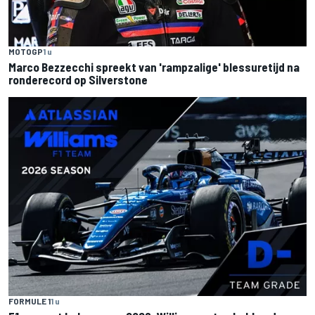
MOTOGP
1 u
Marco Bezzecchi spreekt van 'rampzalige' blessuretijd na
ronderecord op Silverstone
FORMULE 1
1 u