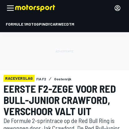
FORMULE 1
MOTOGP
INDYCAR
WEC
DTM
RACEVERSLAG
FIA F2
Oostenrijk
EERSTE F2-ZEGE VOOR RED
BULL-JUNIOR CRAWFORD,
VERSCHOOR VALT UIT
De Formule 2-sprintrace op de Red Bull Ring is
gewonnen door Jak Crawford. De Red Bull-junior,