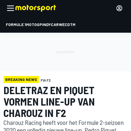
FORMULE 1
MOTOGP
INDYCAR
WEC
DTM
BREAKING NEWS
FIA F2
DELETRAZ EN PIQUET
VORMEN LINE-UP VAN
CHAROUZ IN F2
Charouz Racing heeft voor het Formule 2-seizoen
2020 een volledig nieuwe line-up. Pedro Piquet