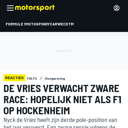
FORMULE 1
MOTOGP
INDYCAR
WEC
DTM
REACTIES
FIA F2
Hungaroring
DE VRIES VERWACHT ZWARE
RACE: HOPELIJK NIET ALS F1
OP HOCKENHEIM
Nyck de Vries heeft zijn derde pole-position van
het jaar veroverd. Een zware sessie volgens de