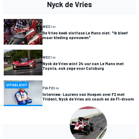
Nyck de Vries
WEC
1 m
De Vries keek slotfase Le Mans niet: "Ik bleef
maar kleding opvouwen"
WEC
1 m
Nyck de Vries wint 24 uur van Le Mans met
Toyota, ook zege voor Catsburg
UITGELICHT
FIA F2
5 m
Interview: Laurens van Hoepen over F2 met
Trident, Nyck de Vries als coach en de F1-droom