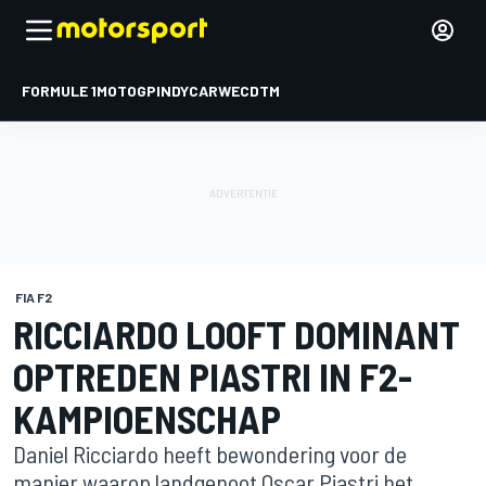
FORMULE 1
MOTOGP
INDYCAR
WEC
DTM
FIA F2
RICCIARDO LOOFT DOMINANT
OPTREDEN PIASTRI IN F2-
KAMPIOENSCHAP
Daniel Ricciardo heeft bewondering voor de
manier waarop landgenoot Oscar Piastri het