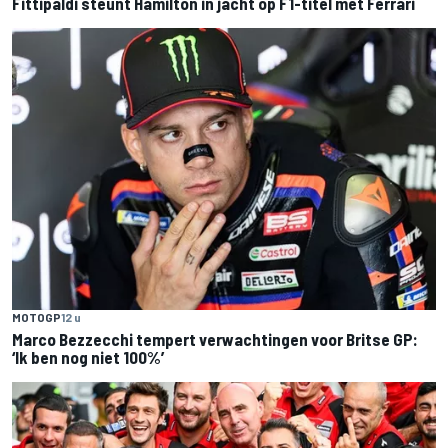
Fittipaldi steunt Hamilton in jacht op F1-titel met Ferrari
MOTOGP
12 u
Marco Bezzecchi tempert verwachtingen voor Britse GP:
‘Ik ben nog niet 100%’