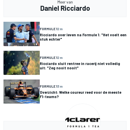
Meer van
Daniel Ricciardo
FORMULE 1
2 m
Ricciardo over leven na Formule 1: "Het voelt een
stuk echter"
FORMULE 1
2 m
Ricciardo sluit rentree in racerij niet volledig
uit: "Zeg nooit nooit"
FORMULE 1
3 m
Overzicht: Welke coureur reed voor de meeste
F1-teams?