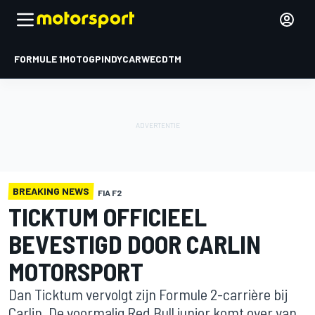
FORMULE 1
MOTOGP
INDYCAR
WEC
DTM
BREAKING NEWS
FIA F2
TICKTUM OFFICIEEL
BEVESTIGD DOOR CARLIN
MOTORSPORT
Dan Ticktum vervolgt zijn Formule 2-carrière bij
Carlin. De voormalig Red Bull junior komt over van