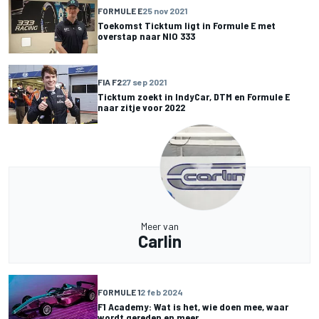
FORMULE E
25 nov 2021
Toekomst Ticktum ligt in Formule E met
overstap naar NIO 333
FIA F2
27 sep 2021
Ticktum zoekt in IndyCar, DTM en Formule E
naar zitje voor 2022
Meer van
Carlin
FORMULE 1
2 feb 2024
F1 Academy: Wat is het, wie doen mee, waar
wordt gereden en meer