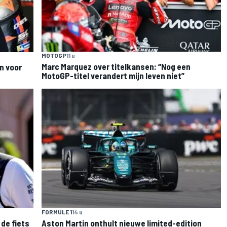
MOTOGP
11 u
Marc Marquez over titelkansen: “Nog een
n voor
MotoGP-titel verandert mijn leven niet”
FORMULE 1
14 u
de fiets
Aston Martin onthult nieuwe limited-edition