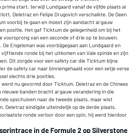
rima start, terwijl Lundgaard vanaf de vijfde plaats al
Ilott, Deletraz en Felipe Drugovich verschalkte. De Deen
um voorbij te gaan en moest zijn aandacht al gauw
gen positie. Het gaf Ticktum de gelegenheid om bij het
le voorsprong van een seconde of drie op te bouwen.
en. De Engelsman was voorbijgegaan aan Lundgaard en
de vijftiende ronde bij het uitkomen van Vale spinde en zijn
men. Dit zorgde voor een safety car die Ticktum bijna
r de safety car naar binnengehaald voor een setje verse
sel slechts drie posities.
19 werd nu gevormd door Ticktum, Deletraz en de Chinees
 nieuwe banden bracht al gauw verandering in die
ronde opschuiven naar de tweede plaats, maar wist
. Deletraz eindigde uiteindelijk op de derde plaats,
voorlaatste ronde verloor door een spin, hij werd hierdoor
 sprintrace in de Formule 2 op Silverstone