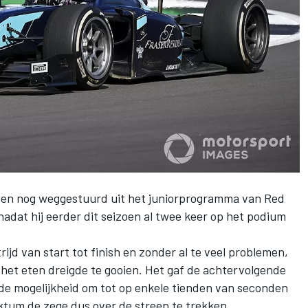
eden nog weggestuurd uit het juniorprogramma van Red
 nadat hij eerder dit seizoen al twee keer op het podium
jd van start tot finish en zonder al te veel problemen,
n het eten dreigde te gooien. Het gaf de achtervolgende
de mogelijkheid om tot op enkele tienden van seconden
cktum de zege dus over de streep te trekken.