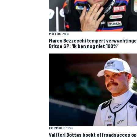
MOTOGP
9 u
Marco Bezzecchi tempert verwachtinge
Britse GP: ‘Ik ben nog niet 100%’
FORMULE 1
13 u
Valtteri Bottas boekt offroadsucces op 