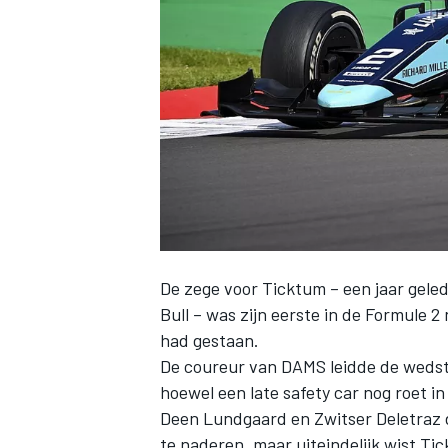
INDYCAR
De zege voor Ticktum – een jaar gel
Bull – was zijn eerste in de Formule 2
had gestaan.
De coureur van DAMS leidde de wedstri
WEC
DTM
hoewel een late safety car nog roet i
Deen Lundgaard en Zwitser Deletraz 
te naderen, maar uiteindelijk wist Ti