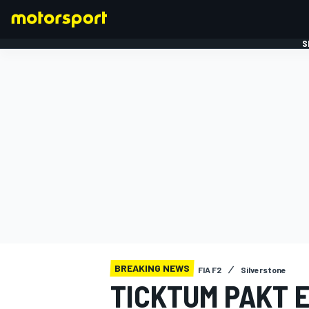
S
FORMULE 1
BREAKING NEWS
FIA F2
Silverstone
TICKTUM PAKT E