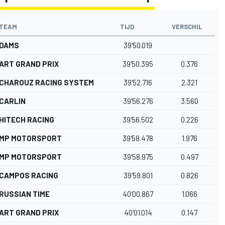
TEAM
TIJD
VERSCHIL
DAMS
39'50.019
ART GRAND PRIX
39'50.395
0.376
CHAROUZ RACING SYSTEM
39'52.716
2.321
CARLIN
39'56.276
3.560
HITECH RACING
39'56.502
0.226
MP MOTORSPORT
39'58.478
1.976
MP MOTORSPORT
39'58.975
0.497
CAMPOS RACING
39'59.801
0.826
RUSSIAN TIME
40'00.867
1.066
ART GRAND PRIX
40'01.014
0.147