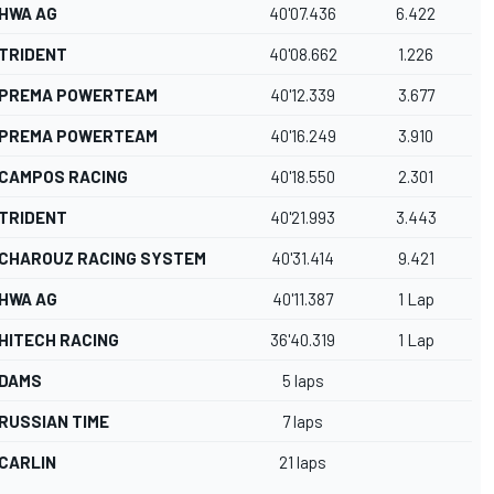
HWA AG
40'07.436
6.422
TRIDENT
40'08.662
1.226
PREMA POWERTEAM
40'12.339
3.677
PREMA POWERTEAM
40'16.249
3.910
CAMPOS RACING
40'18.550
2.301
TRIDENT
40'21.993
3.443
CHAROUZ RACING SYSTEM
40'31.414
9.421
HWA AG
40'11.387
1 Lap
HITECH RACING
36'40.319
1 Lap
DAMS
5 laps
RUSSIAN TIME
7 laps
CARLIN
21 laps