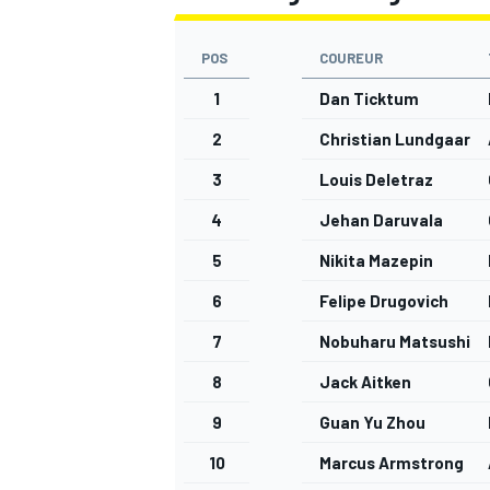
POS
COUREUR
1
Dan Ticktum
2
Christian Lundgaard
3
Louis Deletraz
4
Jehan Daruvala
5
Nikita Mazepin
6
Felipe Drugovich
7
Nobuharu Matsushita
8
Jack Aitken
9
Guan Yu Zhou
10
Marcus Armstrong