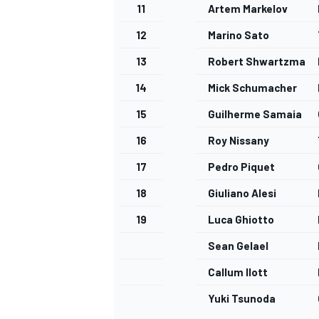
11
Artem Markelov
12
Marino Sato
13
Robert Shwartzman
14
Mick Schumacher
15
Guilherme Samaia
16
Roy Nissany
17
Pedro Piquet
18
Giuliano Alesi
19
Luca Ghiotto
Sean Gelael
Callum Ilott
Yuki Tsunoda