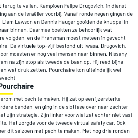
t terug te vallen. Kampioen
Felipe Drugovich
, in dienst
ng aan de Israëliër voorbij. Vanaf ronde negen gingen de
.
Liam Lawson
en
Dennis Hauger
gooiden de knuppel in
naar binnen. Daarmee boekten ze behoorlijk wat
ire volgden, en de Fransman moest meteen in gevecht
re. De virtuele top-vijf bestond uit Iwasa, Drugovich,
oor moesten er nog veel mensen naar binnen. Nissany
am na zijn stop als tweede de baan op. Hij reed bijna
en wat druk zetten. Pourchaire kon uiteindelijk wel
gevecht.
Pourchaire
rom met pech te maken. Hij zat op een ijzersterke
hardere banden, en ging in de slotfase over naar zachter
t zijn strategie. Zijn linker voorwiel zat echter niet vast
 pits. Het zorgde voor de tweede virtual safety car. Ook
eer dit seizoen met pech te maken. Met nog drie ronden