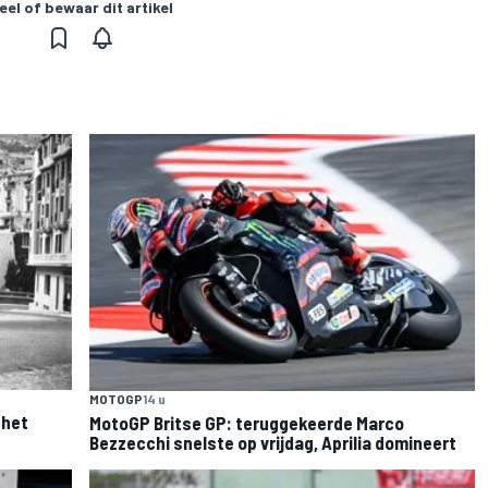
eel of bewaar dit artikel
MOTOGP
14 u
 het
MotoGP Britse GP: teruggekeerde Marco
Bezzecchi snelste op vrijdag, Aprilia domineert