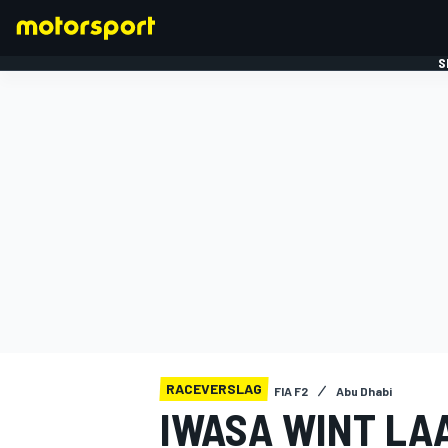
S
FORMULE 1
RACEVERSLAG
FIA F2
Abu Dhabi
IWASA WINT LA