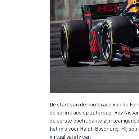
INDYCAR
De start van de hoofdrace van de Form
de sprintrace op zaterdag.
Roy Nissa
WEC
DTM
de eerste bocht pakte zijn teamgenoo
het mis voor
Ralph Boschung
. Hij sp
virtual safety car.