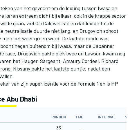
 teken van het gevecht om de leiding tussen Iwasa en
keren extreem dicht bij elkaar, ook in de krappe sector
 wilde gaan, viel
Olli Caldwell
stil en dat leidde tot de
e neutralisatie duurde niet lang, en Drugovich schoot
de toen het weer groen werd. De laatste ronde was
 bocht negen buitenom bij Iwasa, maar de Japanner
 de race, Drugovich pakte plek twee en Lawson kwam nog
 waren het Hauger, Sargeant,
Amaury Cordeel
,
Richard
rong. Nissany pakte het laatste puntje, nadat een
vallen.
eker van zijn superlicentie voor de Formule 1 en is
MP
ce Abu Dhabi
RONDEN
TIJD
INTERVAL
VE
33
-