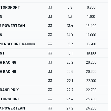
OTORSPORT
33
0.8
0.800
IN
33
1.3
1.300
A POWERTEAM
33
13.4
13.400
IN
33
14.0
14.000
AMERSFOORT RACING
33
15.7
15.700
ENT
33
18.1
18.100
H RACING
33
20.2
20.200
H RACING
33
20.6
20.600
33
22.1
22.100
RAND PRIX
33
22.7
22.700
OTORSPORT
33
23.4
23.400
A POWERTEAM
33
24.2
24.200