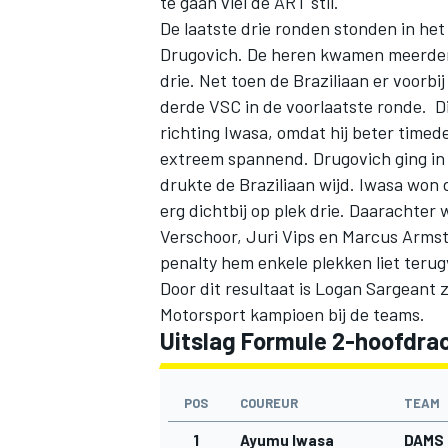
te gaan viel de ART stil.
De laatste drie ronden stonden in het
Drugovich. De heren kwamen meerdere 
drie. Net toen de Braziliaan er voorbij
derde VSC in de voorlaatste ronde. Di
richting Iwasa, omdat hij beter time
extreem spannend. Drugovich ging in
drukte de Braziliaan wijd. Iwasa won
erg dichtbij op plek drie. Daarachter
Verschoor
, Juri Vips en Marcus Armst
penalty hem enkele plekken liet terug
Door dit resultaat is
Logan Sargeant
z
Motorsport
kampioen bij de teams.
Uitslag Formule 2-hoofdra
POS
COUREUR
TEAM
1
Ayumu Iwasa
DAMS