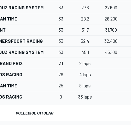
OUZ RACING SYSTEM
33
27.6
27.600
AN TIME
33
28.2
28.200
ENT
33
31.7
31.700
AMERSFOORT RACING
33
32.4
32.400
OUZ RACING SYSTEM
33
45.1
45.100
RAND PRIX
31
2 laps
OS RACING
29
4 laps
AN TIME
25
8 laps
OS RACING
0
33 laps
VOLLEDIGE UITSLAG