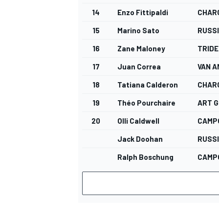
14
Enzo Fittipaldi
CHAR
15
Marino Sato
RUSSI
16
Zane Maloney
TRID
17
Juan Correa
VAN 
18
Tatiana Calderon
CHAR
MEER RACEKLASSEN
19
Théo Pourchaire
ART G
20
Olli Caldwell
CAMP
Jack Doohan
RUSSI
Ralph Boschung
CAMP