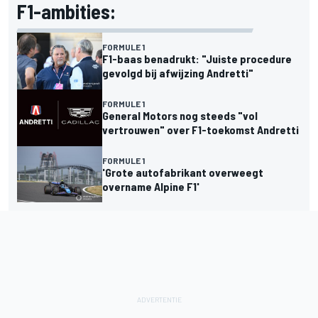
F1-ambities:
FORMULE 1
F1-baas benadrukt: "Juiste procedure
gevolgd bij afwijzing Andretti"
FORMULE 1
General Motors nog steeds "vol
vertrouwen" over F1-toekomst Andretti
FORMULE 1
'Grote autofabrikant overweegt
overname Alpine F1'