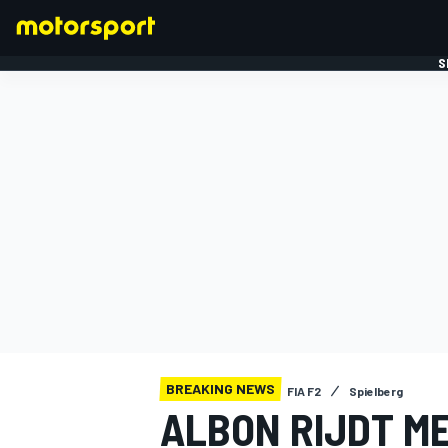
S
FORMULE 1
BREAKING NEWS
FIA F2
Spielberg
ALBON RIJDT M