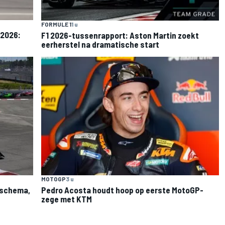
FORMULE 1
1 u
 2026:
F1 2026-tussenrapport: Aston Martin zoekt
eerherstel na dramatische start
MOTOGP
3 u
: schema,
Pedro Acosta houdt hoop op eerste MotoGP-
zege met KTM