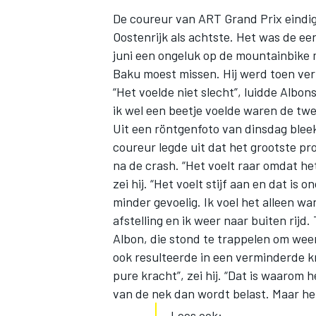
De coureur van ART Grand Prix eindig
Oostenrijk als achtste. Het was de eer
juni een ongeluk op de mountainbike 
Baku moest missen. Hij werd toen ver
“Het voelde niet slecht”, luidde Albons
ik wel een beetje voelde waren de tw
Uit een röntgenfoto van dinsdag bleek 
coureur legde uit dat het grootste pro
na de crash. “Het voelt raar omdat het
zei hij. “Het voelt stijf aan en dat i
minder gevoelig. Ik voel het alleen w
afstelling en ik weer naar buiten rijd
Albon, die stond te trappelen om weer
ook resulteerde in een verminderde kr
pure kracht”, zei hij. “Dat is waarom 
van de nek dan wordt belast. Maar he
Lees ook: