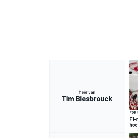
Meer van
Tim Biesbrouck
FORM
F1-
hoe