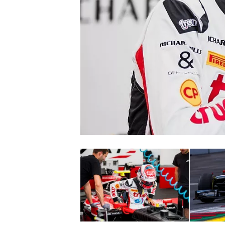
INDYCAR
WEC
DTM