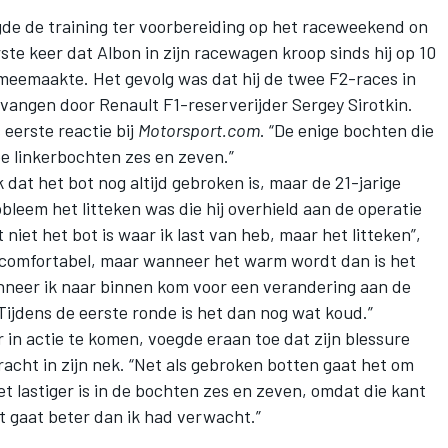
de de training ter voorbereiding op het raceweekend on
ste keer dat Albon in zijn racewagen kroop sinds hij op 10
meemaakte. Het gevolg was dat hij de twee F2-races in
vangen door Renault F1-reserverijder Sergey Sirotkin.
 eerste reactie bij
Motorsport.com
. “De enige bochten die
ee linkerbochten zes en zeven.”
dat het bot nog altijd gebroken is, maar de 21-jarige
bleem het litteken was die hij overhield aan de operatie
 niet het bot is waar ik last van heb, maar het litteken”,
s oncomfortabel, maar wanneer het warm wordt dan is het
anneer ik naar binnen kom voor een verandering aan de
. Tijdens de eerste ronde is het dan nog wat koud.”
 in actie te komen, voegde eraan toe dat zijn blessure
acht in zijn nek. “Net als gebroken botten gaat het om
het lastiger is in de bochten zes en zeven, omdat die kant
t gaat beter dan ik had verwacht.”