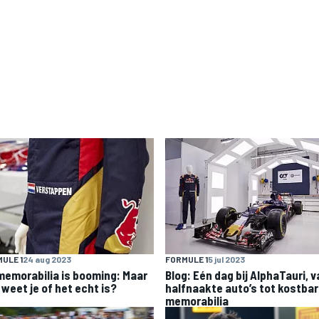
ULE 1
24 aug 2023
FORMULE 1
5 jul 2023
memorabilia is booming: Maar
Blog: Eén dag bij AlphaTauri, 
 weet je of het echt is?
halfnaakte auto’s tot kostba
memorabilia