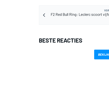
VOR
F2 Red Bull Ring: Leclerc scoort vij
BESTE REACTIES
MEER RACEKLASSEN
BEKIJK