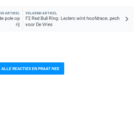
IG ARTIKEL
VOLGEND ARTIKEL
fde pole op
F2 Red Bull Ring: Leclerc wint hoofdrace, pech
rij
voor De Vries
 ALLE REACTIES EN PRAAT MEE