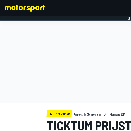
S
FORMULE 1
INTERVIEW
Formule 3: overig
Macau GP
TICKTUM PRIJST