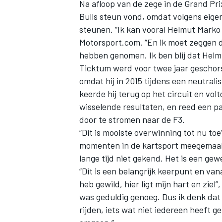
Na afloop van de zege in de Grand Pri
Bulls steun vond, omdat volgens eige
steunen. “Ik kan vooral Helmut Marko
Motorsport.com. “En ik moet zeggen da
hebben genomen. Ik ben blij dat Helmu
Ticktum werd voor twee jaar geschorst
omdat hij in 2015 tijdens een neutral
keerde hij terug op het circuit en vol
wisselende resultaten, en reed een pa
door te stromen naar de F3.
“Dit is mooiste overwinning tot nu toe
momenten in de kartsport meegemaakt
lange tijd niet gekend. Het is een gewe
“Dit is een belangrijk keerpunt en vana
heb gewild, hier ligt mijn hart en ziel”
was geduldig genoeg. Dus ik denk dat
rijden, iets wat niet iedereen heeft g