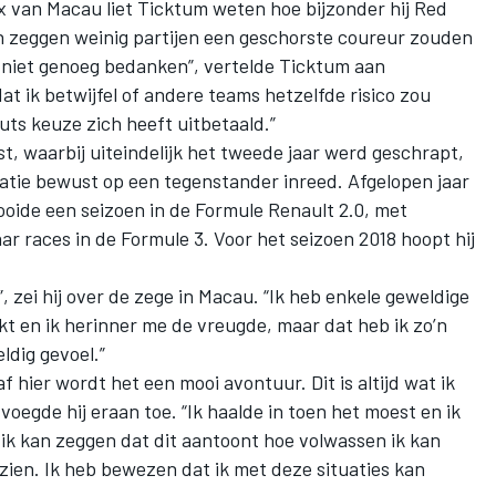
x van Macau liet Ticktum weten hoe bijzonder hij Red
n zeggen weinig partijen een geschorste coureur zouden
 niet genoeg bedanken”, vertelde Ticktum aan
t ik betwijfel of andere teams hetzelfde risico zou
ts keuze zich heeft uitbetaald.”
, waarbij uiteindelijk het tweede jaar werd geschrapt,
isatie bewust op een tegenstander inreed. Afgelopen jaar
tooide een seizoen in de Formule Renault 2.0, met
ar races in de Formule 3. Voor het seizoen 2018 hoopt hij
”, zei hij over de zege in Macau. “Ik heb enkele geweldige
 en ik herinner me de vreugde, maar dat heb ik zo’n
ldig gevoel.”
f hier wordt het een mooi avontuur. Dit is altijd wat ik
, voegde hij eraan toe. “Ik haalde in toen het moest en ik
 ik kan zeggen dat dit aantoont hoe volwassen ik kan
ezien. Ik heb bewezen dat ik met deze situaties kan