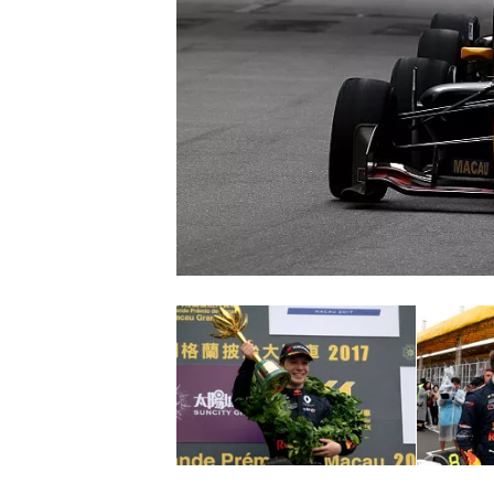
INDYCAR
WEC
DTM