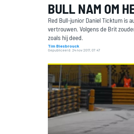
BULL NAM OM H
Red Bull-junior Daniel Ticktum is
vertrouwen. Volgens de Brit zoud
zoals hij deed.
Tim Biesbrouck
Gepubliceerd:
24 nov 2017, 07:47
MOTOGP