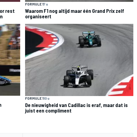
FORMULE 1
7 u
or rest
Waarom F1 nog altijd maar één Grand Prix zelf
en
organiseert
FORMULE 1
10 u
n
De nieuwigheid van Cadillac is eraf, maar dat is
juist een compliment