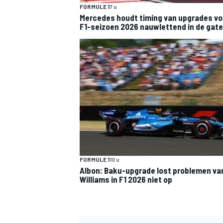
FORMULE 1
7 u
Mercedes houdt timing van upgrades vo
F1-seizoen 2026 nauwlettend in de gat
MEER RACEKLASSEN
FORMULE 1
10 u
Albon: Baku-upgrade lost problemen va
Williams in F1 2026 niet op