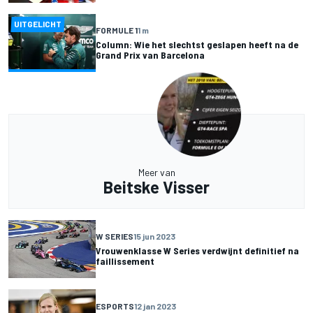
UITGELICHT
FORMULE 1
1 m
Column: Wie het slechtst geslapen heeft na de
Grand Prix van Barcelona
Meer van
Beitske Visser
W SERIES
15 jun 2023
Vrouwenklasse W Series verdwijnt definitief na
faillissement
ESPORTS
12 jan 2023