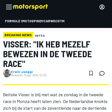
FORMULE 1
MOTOGP
INDYCAR
WEC
DTM
BREAKING NEWS
V8 F3.5
VISSER: "IK HEB MEZELF
BEWEZEN IN DE TWEEDE
RACE"
Erwin Jaeggi
Bewerkt:
15 apr 2014, 12:30
Beitske Visser is blij met wat ze zondag in de tweede
race in Monza heeft laten zien. De Nederlandse knokte
zich bij de start van de zeventiende naar de dertiende