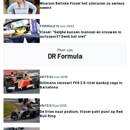
Waarom Beitske Visser het simracen zo serieus
neemt
FORMULE 1
8 nov 2022
Visser: “Gelijke kansen mannen en vrouwen in
autosport? Denk het niet”
Meer van
DR Formula
V8 F3.5
6 nov 2016
Dillmann verovert FV8 3.5-titel dankzij zege in
Barcelona
V8 F3.5
13 jul 2015
De Vries naar podium, Visser pakt punt op Red
Bull Ring