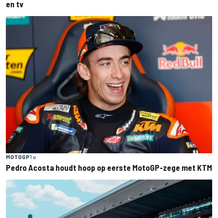
en tv
MOTOGP
1 u
Pedro Acosta houdt hoop op eerste MotoGP-zege met KTM