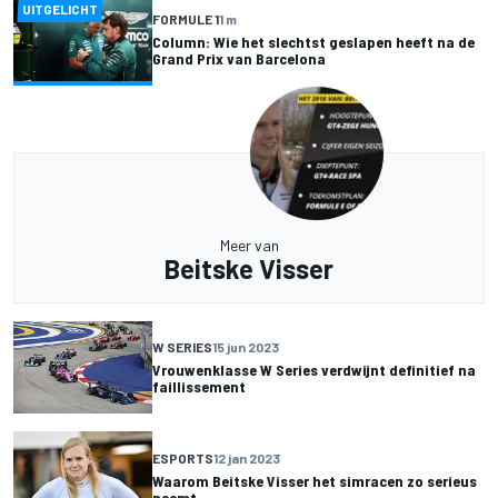
UITGELICHT
FORMULE 1
1 m
Column: Wie het slechtst geslapen heeft na de
Grand Prix van Barcelona
Meer van
Beitske Visser
W SERIES
15 jun 2023
Vrouwenklasse W Series verdwijnt definitief na
faillissement
ESPORTS
12 jan 2023
Waarom Beitske Visser het simracen zo serieus
neemt