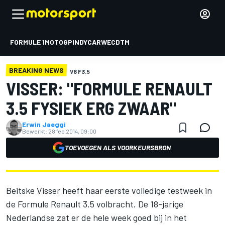
FORMULE 1
MOTOGP
INDYCAR
WEC
DTM
BREAKING NEWS
V8 F3.5
VISSER: "FORMULE RENAULT
3.5 FYSIEK ERG ZWAAR"
Erwin Jaeggi
Bewerkt:
28 feb 2014, 09:00
TOEVOEGEN ALS VOORKEURSBRON
Beitske Visser heeft haar eerste volledige testweek in
de Formule Renault 3.5 volbracht. De 18-jarige
Nederlandse zat er de hele week goed bij in het