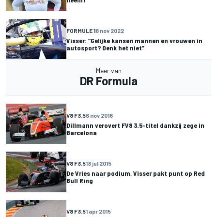
FORMULE 1
8 nov 2022
Visser: “Gelijke kansen mannen en vrouwen in
autosport? Denk het niet”
Meer van
DR Formula
V8 F3.5
6 nov 2016
Dillmann verovert FV8 3.5-titel dankzij zege in
Barcelona
V8 F3.5
13 jul 2015
De Vries naar podium, Visser pakt punt op Red
Bull Ring
V8 F3.5
1 apr 2015