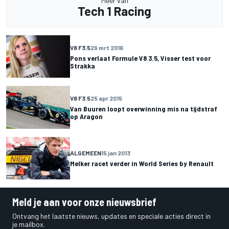
Meer van
Tech 1 Racing
V8 F3.5
29 mrt 2016
Pons verlaat Formule V8 3.5, Visser test voor
Strakka
V8 F3.5
25 apr 2015
Van Buuren loopt overwinning mis na tijdstraf
op Aragon
ALGEMEEN
15 jan 2013
Melker racet verder in World Series by Renault
Meld je aan voor onze nieuwsbrief
Ontvang het laatste nieuws, updates en speciale acties direct in
je mailbox.