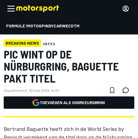
FORMULE 1
MOTOGP
INDYCAR
WEC
DTM
BREAKING NEWS
V8 F3.5
PIC WINT OP DE
NÜRBURGRING, BAGUETTE
PAKT TITEL
Gepubliceerd:
20 sep 2009, 14:04
TOEVOEGEN ALS VOORKEURSBRON
Bertrand Baguette heeft zich in de World Series by
Renault verzekerd van de titel door op de Nürburgring