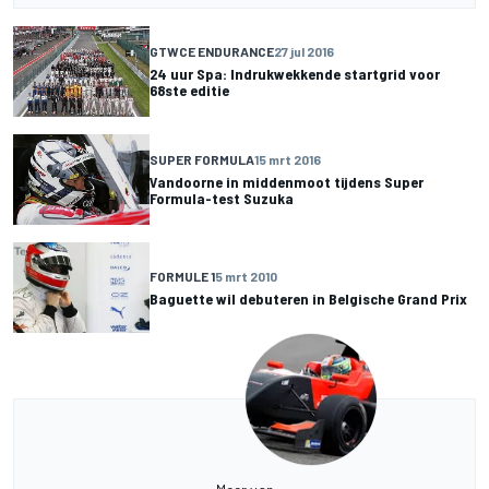
GTWCE ENDURANCE
27 jul 2016
24 uur Spa: Indrukwekkende startgrid voor
68ste editie
SUPER FORMULA
15 mrt 2016
Vandoorne in middenmoot tijdens Super
Formula-test Suzuka
FORMULE 1
5 mrt 2010
Baguette wil debuteren in Belgische Grand Prix