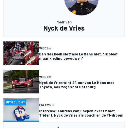
Meer van
Nyck de Vries
WEC
1 m
De Vries keek slotfase Le Mans niet: "Ik bleef
maar kleding opvouwen"
WEC
1 m
Nyck de Vries wint 24 uur van Le Mans met
Toyota, ook zege voor Catsburg
UITGELICHT
FIA F2
5 m
Interview: Laurens van Hoepen over F2 met
Trident, Nyck de Vries als coach en de F1-droom