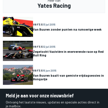
Meer van
Yates Racing
V8 F3.5
13 jul 2015
Van Buuren zonder punten na rumoerige week
V8 F3.5
12 jul 2015
Zegetocht Vaxivière in enerverende race op Red
Bull Ring
V8 F3.5
15 jun 2015
Van Buuren baalt van gemiste vrijdagsessies in
Hongarije
Meld je aan voor onze nieuwsbrief
Ontvang het laatste nieuws, updates en speciale acties direct in
je mailbox.