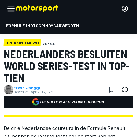
FORMULE 1
MOTOGP
INDYCAR
WEC
DTM
BREAKING NEWS
V8 F3.5
NEDERLANDERS BESLUITEN
WORLD SERIES-TEST IN TOP-
TIEN
Erwin Jaeggi
Bewerkt:
1 apr 2015, 15:25
TOEVOEGEN ALS VOORKEURSBRON
De drie Nederlandse coureurs in de Formule Renault
3.5 hebben de laatste test voor de start van het