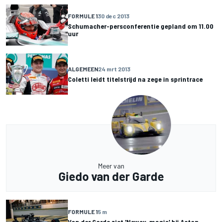
FORMULE 1
30 dec 2013
Schumacher-persconferentie gepland om 11.00
uur
ALGEMEEN
24 mrt 2013
Coletti leidt titelstrijd na zege in sprintrace
Meer van
Giedo van der Garde
FORMULE 1
5 m
Van der Garde ziet 'Newey-magie' bij Aston