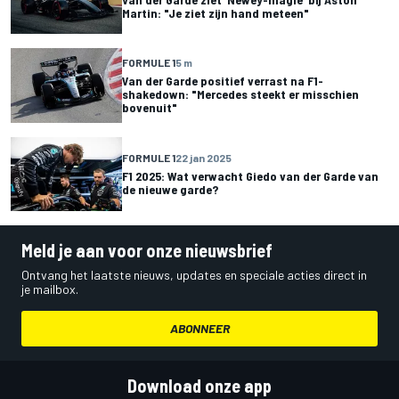
Martin: "Je ziet zijn hand meteen"
FORMULE 1
5 m
Van der Garde positief verrast na F1-
shakedown: "Mercedes steekt er misschien
bovenuit"
FORMULE 1
22 jan 2025
F1 2025: Wat verwacht Giedo van der Garde van
de nieuwe garde?
Meld je aan voor onze nieuwsbrief
Ontvang het laatste nieuws, updates en speciale acties direct in
je mailbox.
ABONNEER
Download onze app