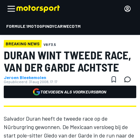
FORMULE 1
MOTOGP
INDYCAR
WEC
DTM
BREAKING NEWS
V8 F3.5
DURAN WINT TWEEDE RACE,
VAN DER GARDE ACHTSTE
Jeroen Bleekemolen
Gepubliceerd:
31 aug 2008, 17:17
TOEVOEGEN ALS VOORKEURSBRON
Salvador Duran heeft de tweede race op de
Nürburgring gewonnen. De Mexicaan versloeg bij de
start pole-sitter Giedo van der Garde in de run naar de