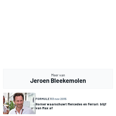
Meer van
Jeroen Bleekemolen
FORMULE 1
13 nov 2015
Horner waarschuwt Mercedes en Ferrari: blijf
van Max af