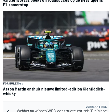
Valtteri Bottas boekt offroadsucces op de fiets tijdens
F1-zomerstop
FORMULE 1
14 u
Aston Martin onthult nieuwe limited-edition Glenfiddich-
whisky
VORIG ARTIKEL
Webber na winnen WEC-constructeurstitel: “Dit is hoe