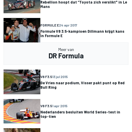
Rebellion hoopt dat “Toyota zich verslikt" in Le
Mans
FORMULE E
24 apr 2017
Formule V8 3.5-kampioen Dillmann krijgt kans
in Formule E
Meer van
DR Formula
V8 F3.5
13 jul 2015
De Vries naar podium, Visser pakt punt op Red
Bull Ring
V8 F3.5
1 apr 2015
Nederlanders besluiten World Series-test in
top-tien