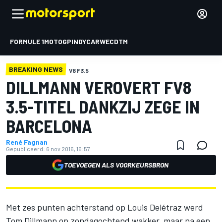
FORMULE 1
MOTOGP
INDYCAR
WEC
DTM
BREAKING NEWS
V8 F3.5
DILLMANN VEROVERT FV8
3.5-TITEL DANKZIJ ZEGE IN
BARCELONA
René Fagnan
Gepubliceerd:
6 nov 2016, 16:57
TOEVOEGEN ALS VOORKEURSBRON
Met zes punten achterstand op Louis Delétraz werd
Tom Dillmann op zondagochtend wakker, maar na een