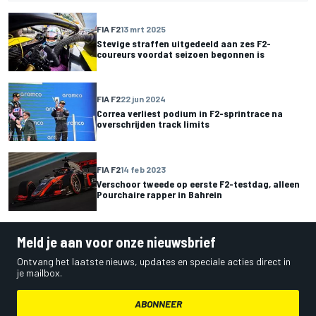
FIA F2
13 mrt 2025
Stevige straffen uitgedeeld aan zes F2-
coureurs voordat seizoen begonnen is
FIA F2
22 jun 2024
Correa verliest podium in F2-sprintrace na
overschrijden track limits
FIA F2
14 feb 2023
Verschoor tweede op eerste F2-testdag, alleen
Pourchaire rapper in Bahrein
Meld je aan voor onze nieuwsbrief
Ontvang het laatste nieuws, updates en speciale acties direct in
je mailbox.
ABONNEER