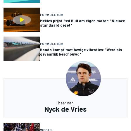
FORMULE 1
5 m
Mekies prijst Red Bull om eigen motor: "Nieuwe
standaard gezet"
FORMULE 1
5 m
Honda kampt met hevige vibraties: "Werd als
gevaarlijk beschouwd"
Meer van
Nyck de Vries
WEC
1 m