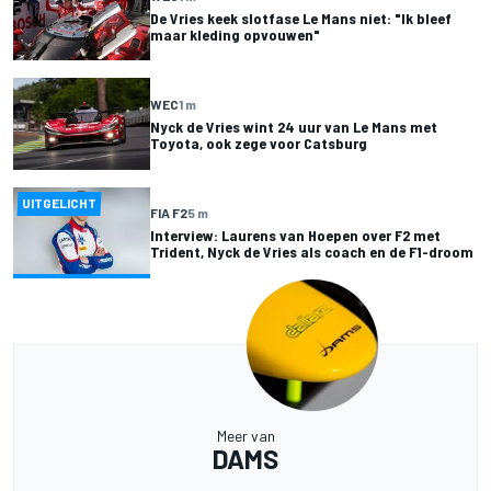
De Vries keek slotfase Le Mans niet: "Ik bleef
maar kleding opvouwen"
WEC
1 m
Nyck de Vries wint 24 uur van Le Mans met
Toyota, ook zege voor Catsburg
UITGELICHT
FIA F2
5 m
Interview: Laurens van Hoepen over F2 met
Trident, Nyck de Vries als coach en de F1-droom
Meer van
DAMS