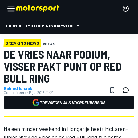
FORMULE 1
MOTOGP
INDYCAR
WEC
DTM
BREAKING NEWS
V8 F3.5
DE VRIES NAAR PODIUM,
VISSER PAKT PUNT OP RED
BULL RING
Rahied Ishaak
Gepubliceerd:
13 jul 2015, 11:21
TOEVOEGEN ALS VOORKEURSBRON
Na een minder weekend in Hongarije heeft McLaren-
junior Nyck de Vries op de Red Bull Ring zijn derde