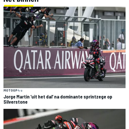
MOTOGP
4 u
Jorge Martin ‘uit het dal’ na dominante sprintzege op
Silverstone