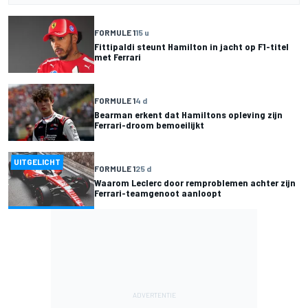
FORMULE 1
15 u
Fittipaldi steunt Hamilton in jacht op F1-titel
met Ferrari
FORMULE 1
4 d
Bearman erkent dat Hamiltons opleving zijn
Ferrari-droom bemoeilijkt
UITGELICHT
FORMULE 1
25 d
Waarom Leclerc door remproblemen achter zijn
Ferrari-teamgenoot aanloopt