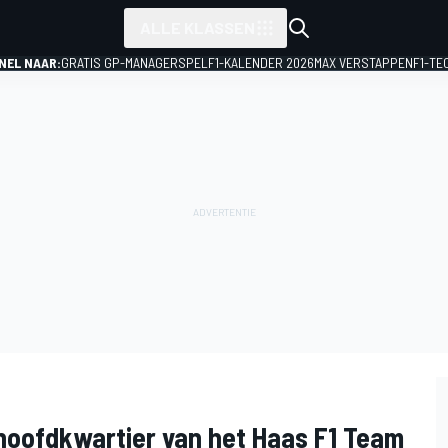
ALLE KLASSEN
NEL NAAR:
GRATIS GP-MANAGERSPEL
F1-KALENDER 2026
MAX VERSTAPPEN
F1-TE
hoofdkwartier van het Haas F1 Team