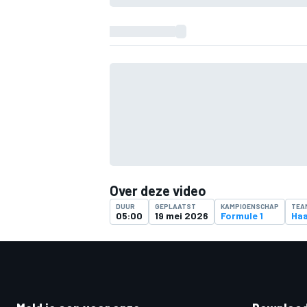
Over deze video
DUUR
GEPLAATST
KAMPIOENSCHAP
TEA
05:00
19 mei 2026
Formule 1
Haa