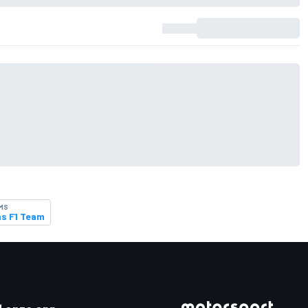
MS
s F1 Team