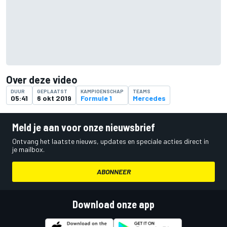
Over deze video
DUUR
GEPLAATST
KAMPIOENSCHAP
TEAMS
05:41
6 okt 2019
Formule 1
Mercedes
Meld je aan voor onze nieuwsbrief
Ontvang het laatste nieuws, updates en speciale acties direct in
je mailbox.
ABONNEER
Download onze app