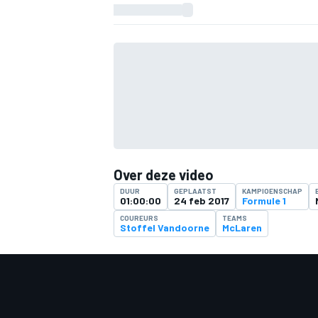
Over deze video
DUUR
GEPLAATST
KAMPIOENSCHAP
01:00:00
24 feb 2017
Formule 1
COUREURS
TEAMS
Stoffel Vandoorne
McLaren