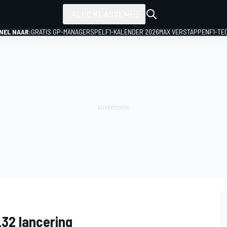
ALLE KLASSEN
NEL NAAR:
GRATIS GP-MANAGERSPEL
F1-KALENDER 2026
MAX VERSTAPPEN
F1-TE
32 lancering