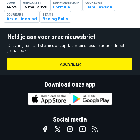
DUUR
GEPLAATST
KAMPIOENSCHAP
COUREURS
14:25
15 mei 2026
Formule 1
Liam Lawson
COUREURS
TEAMS
Arvid Lindblad
Racing Bulls
Meld je aan voor onze nieuwsbrief
Ontvang het laatste nieuws, updates en speciale acties direct in
je mailbox.
ABONNEER
Download onze app
Social media