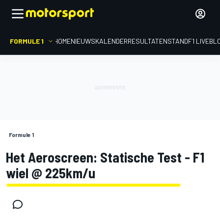
FORMULE 1
HOME
NIEUWS
KALENDER
RESULTATEN
STAND
F1 LIVEBL
Formule 1
Het Aeroscreen: Statische Test - F1
wiel @ 225km/u