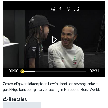
00:00
02:31
Zesvoudig wereldkampioen Lewis Hamilton bezorgt enkele
gelukkige fans een grote verrassing in Mercedes-Benz World.
Reacties