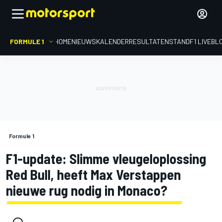
FORMULE 1
HOME
NIEUWS
KALENDER
RESULTATEN
STAND
F1 LIVEBL
Formule 1
F1-update: Slimme vleugeloplossing
Red Bull, heeft Max Verstappen
nieuwe rug nodig in Monaco?