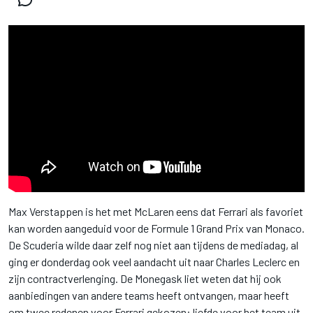
Max Verstappen is het met McLaren eens dat Ferrari als favoriet
kan worden aangeduid voor de Formule 1 Grand Prix van Monaco.
De Scuderia wilde daar zelf nog niet aan tijdens de mediadag, al
ging er donderdag ook veel aandacht uit naar Charles Leclerc en
zijn contractverlenging. De Monegask liet weten dat hij ook
aanbiedingen van andere teams heeft ontvangen, maar heeft
om twee redenen voor Ferrari gekozen: liefde voor het team uit