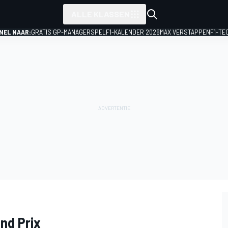
ALLE KLASSEN
NEL NAAR:
GRATIS GP-MANAGERSPEL
F1-KALENDER 2026
MAX VERSTAPPEN
F1-TE
nd Prix