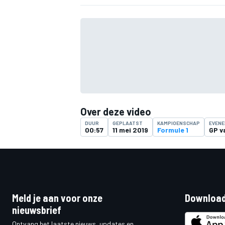
Over deze video
DUUR
GEPLAATST
KAMPIOENSCHAP
EVEN
00:57
11 mei 2019
Formule 1
GP v
Meld je aan voor onze
Download
nieuwsbrief
Ontvang het laatste nieuws, updates en