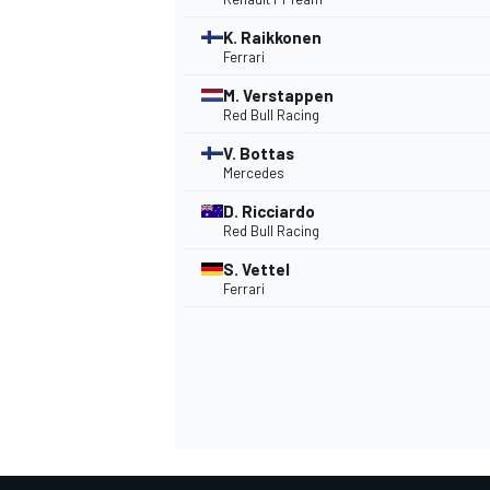
K. Raikkonen
Ferrari
INDYCAR
M. Verstappen
Red Bull Racing
V. Bottas
Mercedes
D. Ricciardo
Red Bull Racing
S. Vettel
Ferrari
WEC
DTM