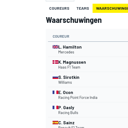
COUREURS
TEAMS
WAARSCHUWING
Waarschuwingen
COUREUR
L. Hamilton
Mercedes
MOTOGP
K. Magnussen
Haas F1 Team
S. Sirotkin
Williams
E. Ocon
Racing Point Force India
P. Gasly
Racing Bulls
C. Sainz
Renault F1 Team