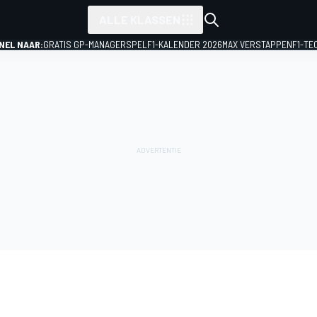
ALLE KLASSEN
NEL NAAR:
GRATIS GP-MANAGERSPEL
F1-KALENDER 2026
MAX VERSTAPPEN
F1-TE