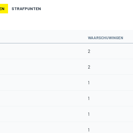
EN
STRAFPUNTEN
WAARSCHUWINGEN
2
2
1
1
1
1