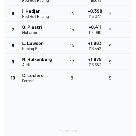
Red Bull Racing
1'15.021
I. Hadjar
+0.398
6
14
S
Red Bull Racing
1'15.077
O. Piastri
+0.411
7
15
S
McLaren
1'15.090
L. Lawson
+1.863
8
14
S
Racing Bulls
1'16.542
N. Hülkenberg
+1.978
9
17
S
Audi
1'16.657
C. Leclerc
10
8
S
Ferrari