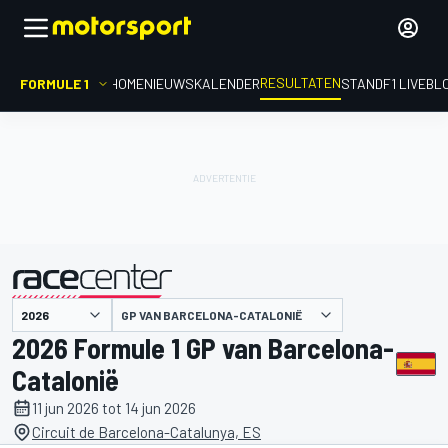
RESULTATEN
FORMULE 1
HOME
NIEUWS
KALENDER
STAND
F1 LIVEBL
GP VAN BARCELONA-CATALONIË
gepresenteerd door
2026 Formule 1 GP van Barcelona-
Catalonië
11 jun 2026 tot 14 jun 2026
Circuit de Barcelona-Catalunya, ES