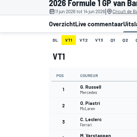
2026 Formule 1 GP van Ba
|
11 jun 2026 tot 14 jun 2026
Circuit de 
Overzicht
Live commentaar
Uits
DL
VT1
VT2
VT3
Q1
Q2
VT1
MOTOGP
POS
COUREUR
G. Russell
1
Mercedes
O. Piastri
2
McLaren
C. Leclerc
3
Ferrari
M. Verstappen