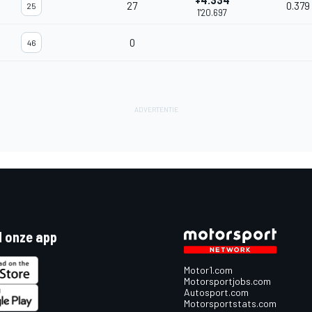
+4.334
27
0.379
25
1'20.697
0
46
 onze app
Motor1.com
Motorsportjobs.com
Autosport.com
Motorsportstats.com