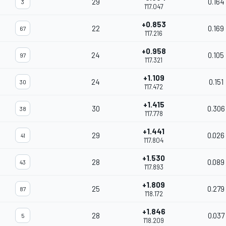
29
0.164
3
1'17.047
+0.853
22
0.169
67
1'17.216
+0.958
24
0.105
97
1'17.321
+1.109
24
0.151
30
1'17.472
+1.415
30
0.306
38
1'17.778
+1.441
29
0.026
41
1'17.804
+1.530
28
0.089
43
1'17.893
+1.809
25
0.279
87
1'18.172
+1.846
28
0.037
5
1'18.209