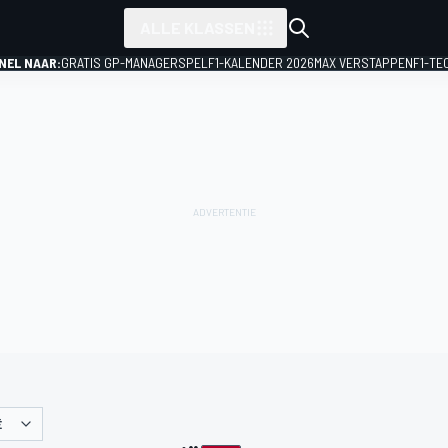
ALLE KLASSEN
NEL NAAR:
GRATIS GP-MANAGERSPEL
F1-KALENDER 2026
MAX VERSTAPPEN
F1-TE
Ë