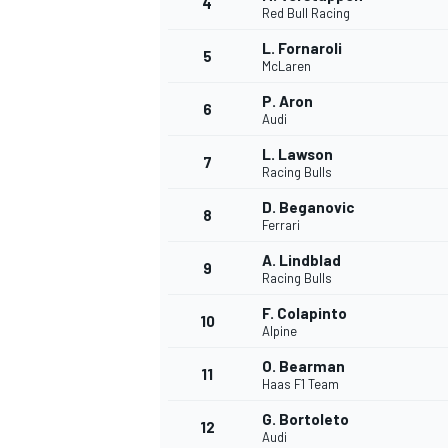
4
Red Bull Racing
L. Fornaroli
5
McLaren
INDYCAR
P. Aron
6
Audi
L. Lawson
7
Racing Bulls
D. Beganovic
8
Ferrari
A. Lindblad
9
Racing Bulls
F. Colapinto
10
Alpine
O. Bearman
11
WEC
DTM
Haas F1 Team
G. Bortoleto
12
Audi