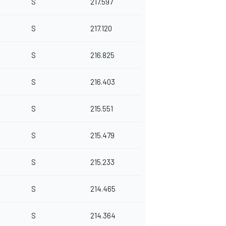
S
217.597
S
217.120
S
216.825
S
216.403
S
215.551
S
215.479
S
215.233
S
214.465
S
214.364