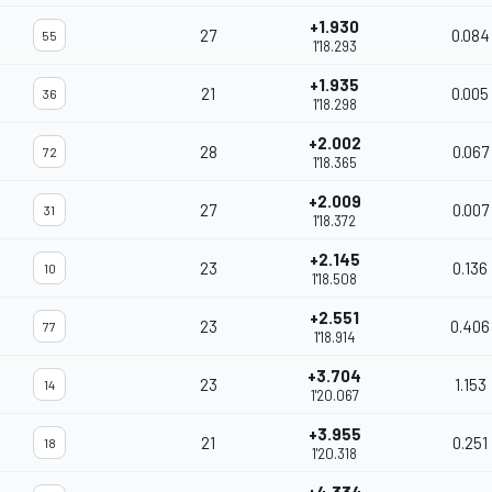
+1.930
27
0.084
55
1'18.293
+1.935
21
0.005
36
1'18.298
+2.002
28
0.067
72
1'18.365
+2.009
27
0.007
31
1'18.372
+2.145
23
0.136
10
1'18.508
+2.551
23
0.406
77
1'18.914
+3.704
23
1.153
14
1'20.067
+3.955
21
0.251
18
1'20.318