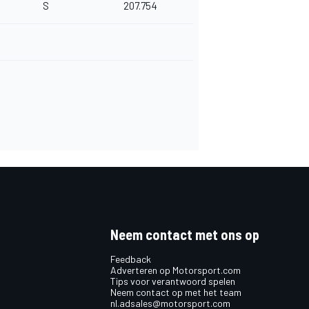
S
207.754
Neem contact met ons op
Feedback
Adverteren op Motorsport.com
Tips voor verantwoord spelen
Neem contact op met het team
nl.adsales@motorsport.com