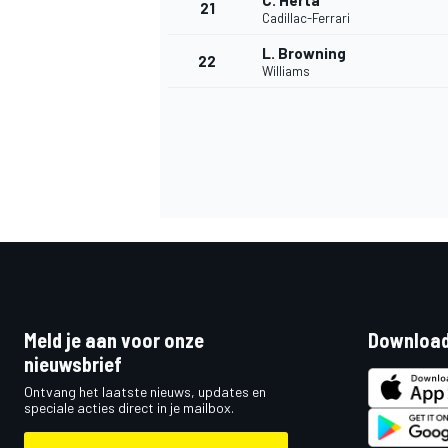
C. Herta
21
Cadillac-Ferrari
L. Browning
22
Williams
Meld je aan voor onze
Download
nieuwsbrief
Ontvang het laatste nieuws, updates en
speciale acties direct in je mailbox.