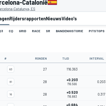
rcelona-Catalonië
Barcelona-Catalunya, ES
lagen
Rijdersrapporten
Nieuws
Video's
Q3
CQ
GRID
RACE
SR
BANDENHISTORIE
PITSTOPS
#
RONDEN
TIJD
INTERVAL
27
1'16.363
63
+0.203
28
0.203
81
1'16.566
+0.520
28
0.317
16
1'16.883
+0.684