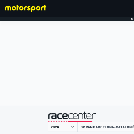
S
FORMULE 1
gepresenteerd door
GP VAN BARCELONA-CATALONI