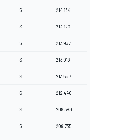
S
214.134
S
214.120
S
213.937
S
213.918
S
213.547
S
212.448
S
209.389
S
208.735