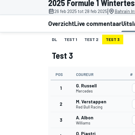
2025 Formule 1 Wintertes
|
26 feb 2025 tot 28 feb 2025
Bahrain In
Overzicht
Live commentaar
Uits
DL
TEST 1
TEST 2
TEST 3
Test 3
MOTOGP
POS
COUREUR
#
G. Russell
1
Mercedes
M. Verstappen
2
Red Bull Racing
A. Albon
3
Williams
O. Piastri