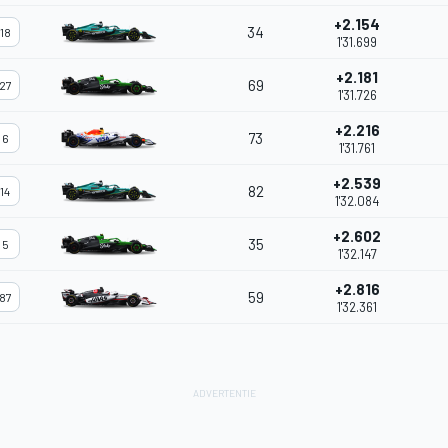
+2.154
34
18
1'31.699
+2.181
69
27
1'31.726
+2.216
73
6
1'31.761
+2.539
82
14
1'32.084
+2.602
35
5
1'32.147
+2.816
59
87
1'32.361