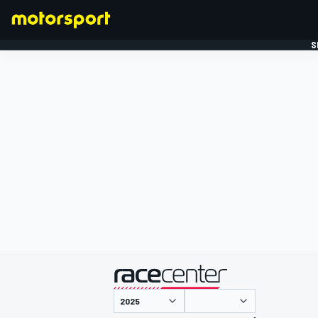
S
FORMULE 1
gepresenteerd door