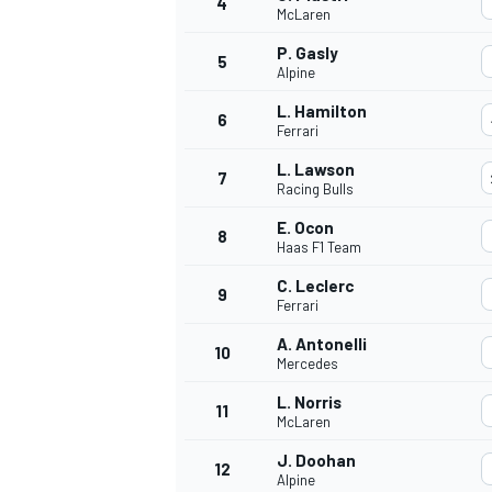
4
McLaren
P. Gasly
5
Alpine
INDYCAR
L. Hamilton
6
Ferrari
L. Lawson
7
Racing Bulls
E. Ocon
8
Haas F1 Team
C. Leclerc
9
Ferrari
A. Antonelli
10
Mercedes
L. Norris
11
WEC
DTM
McLaren
J. Doohan
12
Alpine