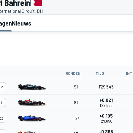
t Bahrein
ternational Circuit, BH
lagen
Nieuws
RONDEN
TIJD
INT
91
1'29.545
63
+0.021
81
1
1'29.566
+0.105
137
23
1'29.650
+0.395