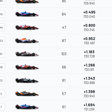
85
81
1'29.940
+0.495
84
10
1'30.040
+0.800
47
44
1'30.345
+0.952
87
22
1'30.497
+1.183
103
31
1'30.728
+1.266
66
16
1'30.811
+1.343
61
12
1'30.888
+1.398
57
4
1'30.943
+1.694
61
7
1'31.239