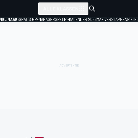
ALLE KLASSEN
NEL NAAR:
GRATIS GP-MANAGERSPEL
F1-KALENDER 2026
MAX VERSTAPPEN
F1-TE