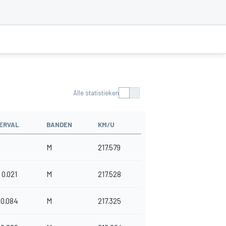
Alle statistieken
ERVAL
BANDEN
KM/U
M
217.579
0.021
M
217.528
0.084
M
217.325