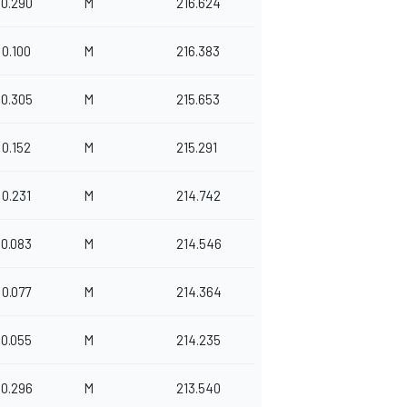
0.290
M
216.624
0.100
M
216.383
0.305
M
215.653
0.152
M
215.291
0.231
M
214.742
0.083
M
214.546
0.077
M
214.364
0.055
M
214.235
0.296
M
213.540