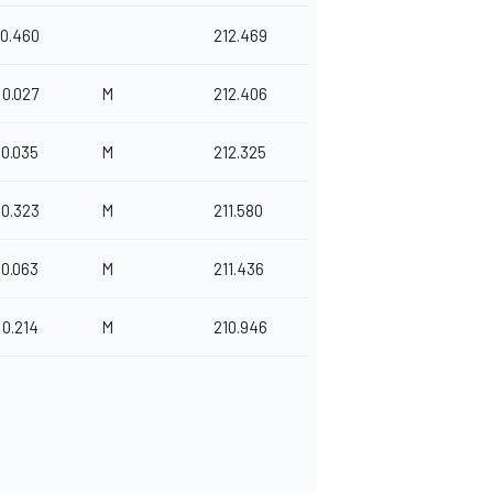
0.460
212.469
0.027
M
212.406
0.035
M
212.325
0.323
M
211.580
0.063
M
211.436
0.214
M
210.946