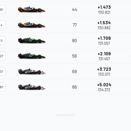
+1.473
44
81
1'30.821
+1.534
77
4
1'30.882
+1.709
80
5
1'31.057
+2.109
56
27
1'31.457
+3.723
69
31
1'33.071
+5.024
66
87
1'34.372