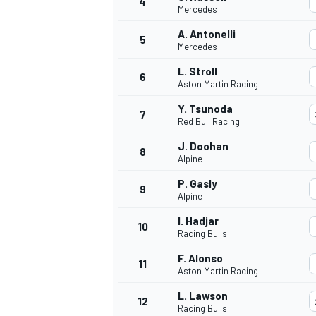
4
Mercedes
A. Antonelli
5
Mercedes
INDYCAR
L. Stroll
6
Aston Martin Racing
Y. Tsunoda
7
Red Bull Racing
J. Doohan
8
Alpine
P. Gasly
9
Alpine
I. Hadjar
10
Racing Bulls
F. Alonso
11
WEC
DTM
Aston Martin Racing
L. Lawson
12
Racing Bulls