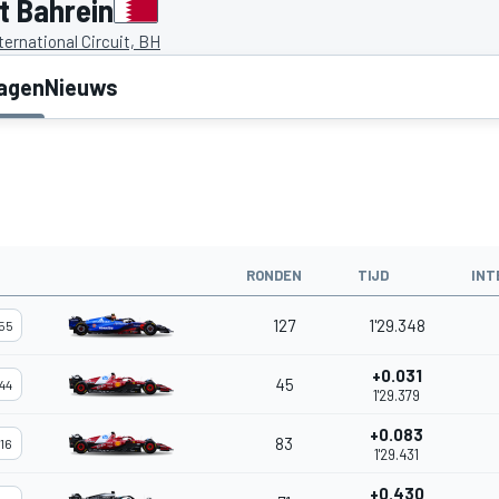
t Bahrein
ternational Circuit, BH
lagen
Nieuws
RONDEN
TIJD
INT
127
1'29.348
55
+0.031
45
44
1'29.379
+0.083
83
16
1'29.431
+0.430