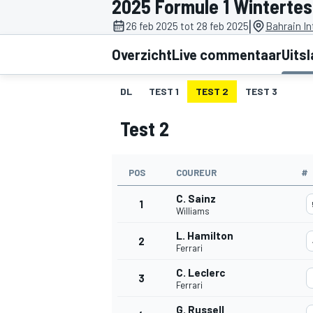
2025 Formule 1 Wintertes
|
26 feb 2025 tot 28 feb 2025
Bahrain In
Overzicht
Live commentaar
Uits
DL
TEST 1
TEST 2
TEST 3
Test 2
MOTOGP
POS
COUREUR
#
C. Sainz
1
Williams
L. Hamilton
2
Ferrari
C. Leclerc
3
Ferrari
G. Russell