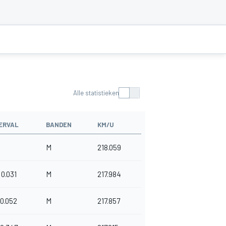
Alle statistieken
ERVAL
BANDEN
KM/U
M
218.059
0.031
M
217.984
0.052
M
217.857