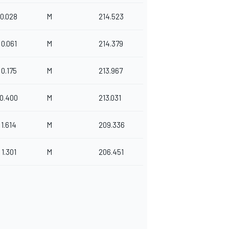
0.028
M
214.523
0.061
M
214.379
0.175
M
213.967
0.400
M
213.031
1.614
M
209.336
1.301
M
206.451