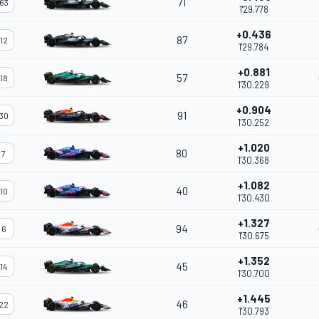
71
63
1'29.778
+0.436
87
12
1'29.784
+0.881
57
18
1'30.229
+0.904
91
30
1'30.252
+1.020
80
7
1'30.368
+1.082
40
10
1'30.430
+1.327
94
6
1'30.675
+1.352
45
14
1'30.700
+1.445
46
22
1'30.793