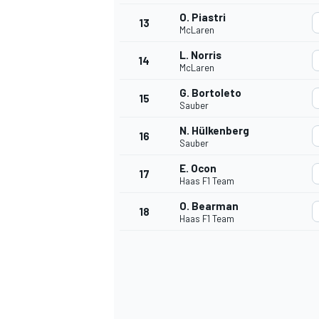
O. Piastri
13
McLaren
L. Norris
14
McLaren
G. Bortoleto
15
Sauber
N. Hülkenberg
16
Sauber
E. Ocon
17
Haas F1 Team
O. Bearman
18
Haas F1 Team