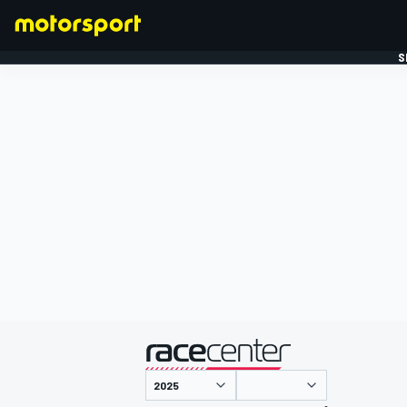
S
FORMULE 1
gepresenteerd door