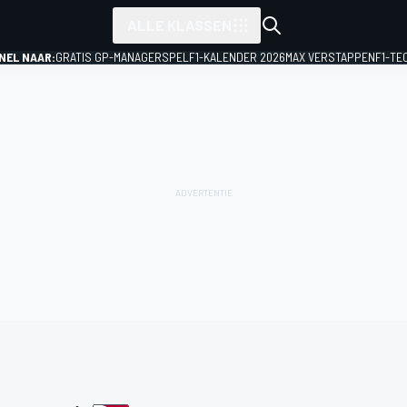
ALLE KLASSEN
NEL NAAR:
GRATIS GP-MANAGERSPEL
F1-KALENDER 2026
MAX VERSTAPPEN
F1-TE